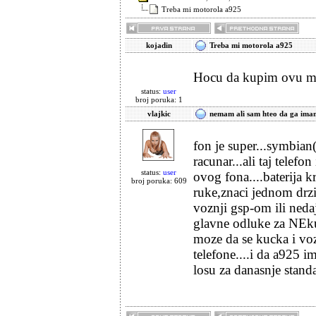
Treba mi motorola a925
kojadin
Treba mi motorola a925
Hocu da kupim ovu mot
status:
user
broj poruka: 1
vlajkic
nemam ali sam hteo da ga ima
fon je super...symbian
racunar...ali taj telef
status:
user
ovog fona....baterija k
broj poruka: 609
ruke,znaci jednom drzi
voznji gsp-om ili nedaj
glavne odluke za NEku
moze da se kucka i voz
telefone....i da a925 
losu za danasnje stand