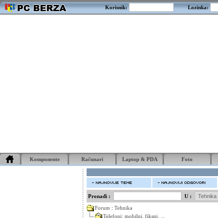
Korisnik:
Lozinka:
Komponente
Računari
Laptop & PDA
Foto
Pronađi :
U :
Forum
:
Tehnika
Telefoni: mobilni, fiksni, ...