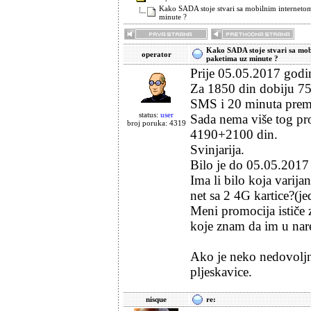
Kako SADA stoje stvari sa mobilnim internetom
minute ?
Kako SADA stoje stvari sa mobi
operator
paketima uz minute ?
Prije 05.05.2017 godin
Za 1850 din dobiju 7
SMS i 20 minuta prem
status:
user
Sada nema više tog pro
broj poruka: 4319
4190+2100 din.
Svinjarija.
Bilo je do 05.05.2017 
Ima li bilo koja varij
net sa 2 4G kartice?(je
Meni promocija ističe 
koje znam da im u nare
Ako je neko nedovoljno
pljeskavice.
nisque
re: