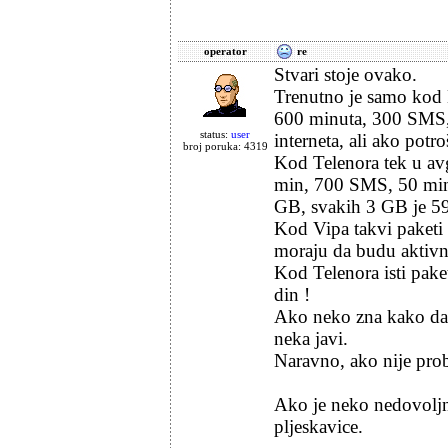
operator
re
Stvari stoje ovako.
Trenutno je samo kod
600 minuta, 300 SMS,
status:
user
interneta, ali ako pot
broj poruka: 4319
Kod Telenora tek u avg
min, 700 SMS, 50 min 
GB, svakih 3 GB je 59
Kod Vipa takvi paketi
moraju da budu aktivne
Kod Telenora isti pak
din !
Ako neko zna kako da
neka javi.
Naravno, ako nije pro
Ako je neko nedovoljno
pljeskavice.