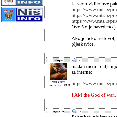
Ja samo vidim ove pake
https://www.mts.rs/priv
https://www.mts.rs/pr
https://www.mts.rs/pri
Ovo što je navedeno j
Ako je neko nedovoljno
pljeskavice.
nisque
re:
mada i meni i dalje ni
za internet
status:
user
https://www.mts.rs/pri
broj poruka: 1060
I AM the God of war..
operator
Re