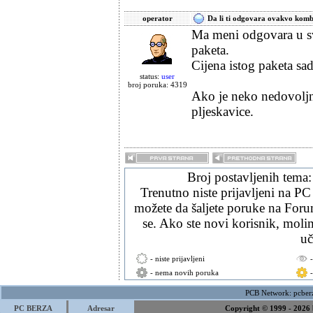
operator
Da li ti odgovara ovakvo kom
Ma meni odgovara u sv
paketa.
Cijena istog paketa sa
status:
user
broj poruka: 4319
Ako je neko nedovoljno
pljeskavice.
Broj postavljenih tema
Trenutno niste prijavljeni na PC
možete da šaljete poruke na Forum
se. Ako ste novi korisnik, mol
uč
- niste prijavljeni
- nema novih poruka
PCB Network:
pcber
PC BERZA
Adresar
Copyright © 1999 - 2026