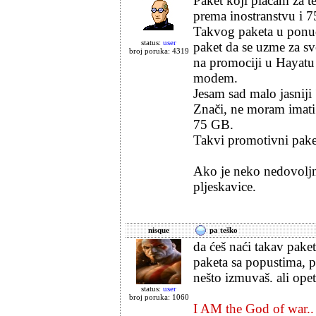
Paket koji plaćam za t
prema inostranstvu i 7
Takvog paketa u ponud
status:
user
paket da se uzme za sv
broj poruka: 4319
na promociji u Hayatu
modem.
Jesam sad malo jasniji 
Znači, ne moram imati 
75 GB.
Takvi promotivni pake
Ako je neko nedovoljno
pljeskavice.
nisque
pa teško
da ćeš naći takav paket
paketa sa popustima, p
nešto izmuvaš. ali opet
status:
user
broj poruka: 1060
I AM the God of war..