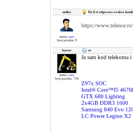
smiley
Da li ti odgovara ovakvo kom
https://www.telenor.rs/
status:
user
broj poruka: 9
baxter
re
Ja sam kod telekoma i 
status:
user
broj poruka: 734
Z97x SOC
Intel® Core™I5 4670
GTX 680 Lighting
2x4GB DDR3 1600
Samsung 840 Evo 1
LC Power Legion X