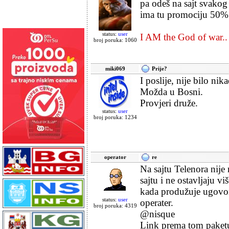
pa odeš na sajt svakog
ima tu promociju 50%
status:
user
I AM the God of war..
broj poruka: 1060
miki069
Prije?
I poslije, nije bilo nik
Možda u Bosni.
Provjeri druže.
status:
user
broj poruka: 1234
operator
re
Na sajtu Telenora nije
sajtu i ne ostavljaju 
kada produžuje ugovor,
status:
user
operater.
broj poruka: 4319
@nisque
Link prema tom paketu