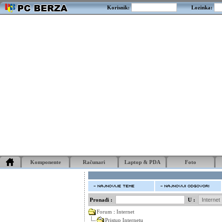
Korisnik:
Lozinka:
Komponente
Računari
Laptop & PDA
Foto
Pronađi :
U :
Forum
:
Internet
Pristup Internetu