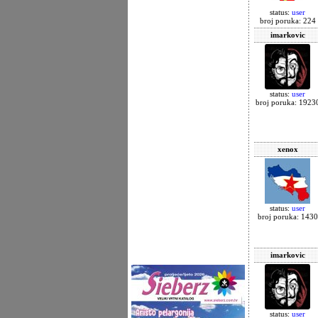
status:
user
broj poruka: 224
imarkovic
status:
user
broj poruka: 1923
xenox
status:
user
broj poruka: 1430
imarkovic
status:
user