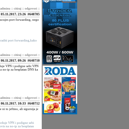
i adminu
::
citiraj
::
odgovori
::
05.11.2017. 23:26
#640705
ljucujes port forwarding, nego
raditi port forwarding,kako
i adminu
::
citiraj
::
odgovori
::
06.11.2017. 09:26
#640710
arduje VPN i podigne sebi VPN
na no-ip za besplatan DNS ka
i adminu
::
citiraj
::
odgovori
::
06.11.2017. 10:33
#640712
ni to jeftino, ali sigurnija je
warduje VPN i podigne sebi
vis na no-ip za besplatan