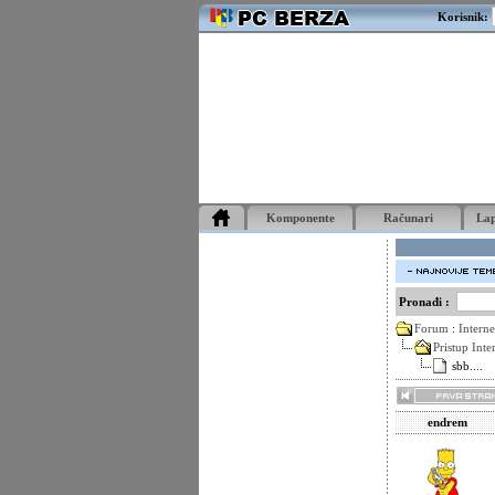
Korisnik:
Komponente
Računari
La
Pronađi :
Forum
:
Interne
Pristup Inte
sbb....
endrem