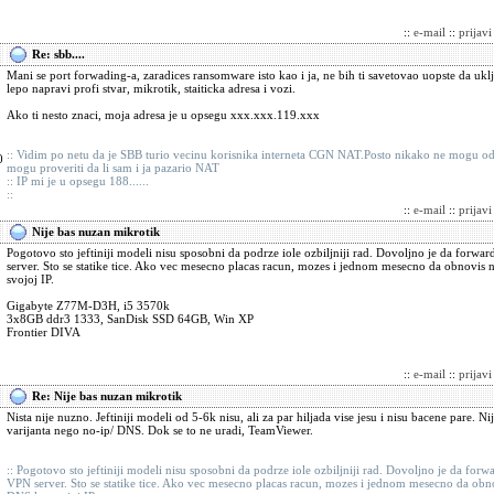
::
e-mail
::
prijav
Re: sbb....
Mani se port forwading-a, zaradices ransomware isto kao i ja, ne bih ti savetovao uopste da uk
lepo napravi profi stvar, mikrotik, staiticka adresa i vozi.
Ako ti nesto znaci, moja adresa je u opsegu xxx.xxx.119.xxx
:: Vidim po netu da je SBB turio vecinu korisnika interneta CGN NAT.Posto nikako ne mogu od
0
mogu proveriti da li sam i ja pazario NAT
:: IP mi je u opsegu 188......
::
::
e-mail
::
prijav
Nije bas nuzan mikrotik
Pogotovo sto jeftiniji modeli nisu sposobni da podrze iole ozbiljniji rad. Dovoljno je da forw
server. Sto se statike tice. Ako vec mesecno placas racun, mozes i jednom mesecno da obnovis 
svojoj IP.
Gigabyte Z77M-D3H, i5 3570k
3x8GB ddr3 1333, SanDisk SSD 64GB, Win XP
Frontier DIVA
::
e-mail
::
prijav
Re: Nije bas nuzan mikrotik
Nista nije nuzno. Jeftiniji modeli od 5-6k nisu, ali za par hiljada vise jesu i nisu bacene pare. Nije 
varijanta nego no-ip/ DNS. Dok se to ne uradi, TeamViewer.
:: Pogotovo sto jeftiniji modeli nisu sposobni da podrze iole ozbiljniji rad. Dovoljno je da for
VPN server. Sto se statike tice. Ako vec mesecno placas racun, mozes i jednom mesecno da obno