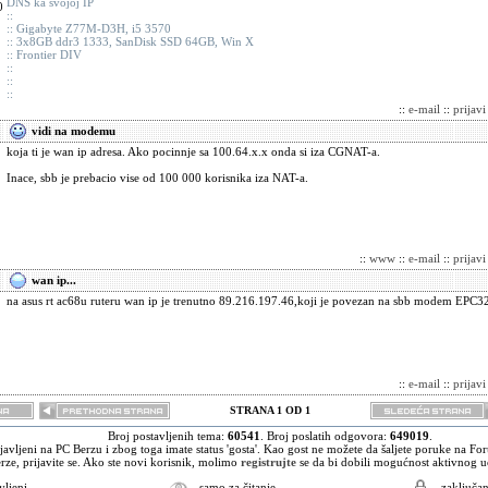
DNS ka svojoj IP
0
::
:: Gigabyte Z77M-D3H, i5 3570
:: 3x8GB ddr3 1333, SanDisk SSD 64GB, Win X
:: Frontier DIV
::
::
::
::
e-mail
::
prijav
vidi na modemu
koja ti je wan ip adresa. Ako pocinnje sa 100.64.x.x onda si iza CGNAT-a.
Inace, sbb je prebacio vise od 100 000 korisnika iza NAT-a.
::
www
::
e-mail
::
prijav
wan ip...
na asus rt ac68u ruteru wan ip je trenutno 89.216.197.46,koji je povezan na sbb modem EPC3
::
e-mail
::
prijav
STRANA 1 OD 1
Broj postavljenih tema:
60541
. Broj poslatih odgovora:
649019
.
javljeni na PC Berzu i zbog toga imate status 'gosta'. Kao gost ne možete da šaljete poruke na Fo
rze, prijavite se. Ako ste novi korisnik, molimo
registrujte
se da bi dobili mogućnost aktivnog u
avljeni
- samo za čitanje
- zaključa