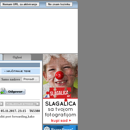
Oglasi
Samo naslove
05.11.2017. 23:15
T65380
diti port forwarding,kako