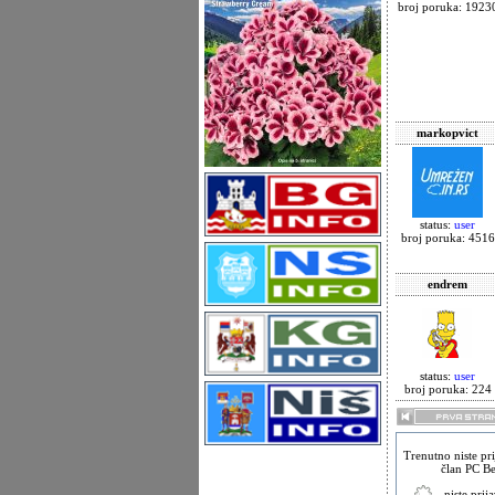
broj poruka: 1923
markopvict
status:
user
broj poruka: 4516
endrem
status:
user
broj poruka: 224
Trenutno niste pri
član PC Be
- niste prij