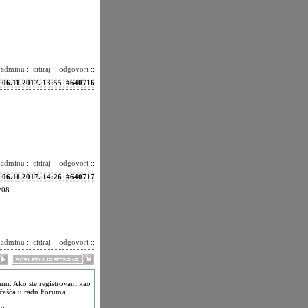
i adminu
::
citiraj
::
odgovori
::
06.11.2017. 13:55
#640716
i adminu
::
citiraj
::
odgovori
::
06.11.2017. 14:26
#640717
208
i adminu
::
citiraj
::
odgovori
::
rum. Ako ste registrovani kao
češća u radu Foruma.
no