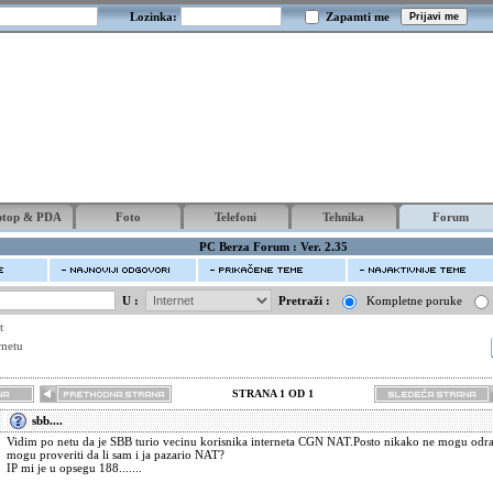
Lozinka:
Zapamti me
ptop & PDA
Foto
Telefoni
Tehnika
Forum
PC Berza Forum : Ver. 2.35
U :
Pretraži :
Kompletne poruke
t
rnetu
STRANA 1 OD 1
sbb....
Vidim po netu da je SBB turio vecinu korisnika interneta CGN NAT.Posto nikako ne mogu odra
mogu proveriti da li sam i ja pazario NAT?
IP mi je u opsegu 188.......