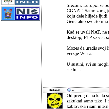
Srecom, Europol se bor
CGNAT. Samo zbog jedne
koju dele hiljade ljudi
Generalno sve sto ima 
Kad se uvali NAT, ne m
desktop, FTP server, se
Mozes da uradis svoj l
verzije Win-a.
U sustini, svi su mogl
stednja.
strikan33
...
Od prvog dana kada su 
zakukati samo tako. I n
kablovska i sam intern