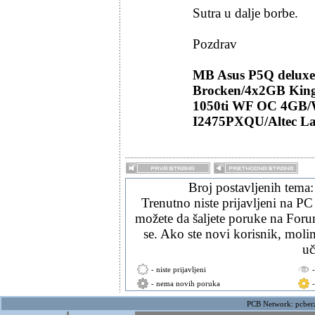
Sutra u dalje borbe.
Pozdrav
MB Asus P5Q delux
Brocken/4x2GB King
1050ti WF OC 4GB/
I2475PXQU/Altec La
Broj postavljenih tema
Trenutno niste prijavljeni na PC
možete da šaljete poruke na Forum
se. Ako ste novi korisnik, mol
uč
- niste prijavljeni
- nema novih poruka
PCB Network:
pcber