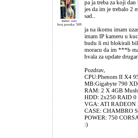
pa ja treba za koji d
jes da im je trebalo 2 
sad..
status:
user
broj poruka: 569
ja na ikomu imam uzas 
imam IP kameru u kuci
budu li mi blokirali 
moracu da im ***b m
hvala za update
drugar
Pozdrav,
CPU:Phenom II X4 9
MB:Gigabyte 790 XD
RAM: 2 X 4GB Mus
HDD: 2x250 RAID 0
VGA: ATI RADEON 
CASE: CHAMBRO S
POWER: 750 CORS
:)