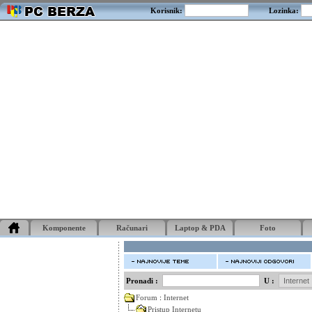
Korisnik:
Lozinka:
Komponente
Računari
Laptop & PDA
Foto
Pronađi :
U :
Forum
:
Internet
Pristup Internetu