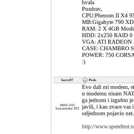
hvala
Pozdrav,
CPU:Phenom II X4 9
MB:Gigabyte 790 XD
RAM: 2 X 4GB Mus
HDD: 2x250 RAID 0
VGA: ATI RADEON 
CASE: CHAMBRO S
POWER: 750 CORS
:)
harry87
Posle
Evo dali mi modem, sto
u modemu nisam NAT-o
ga jednom i izgubio je
status:
user
javili, i kao zvace vas
broj poruka: 853
odjednom pojavio net.
http://www.speedtest.