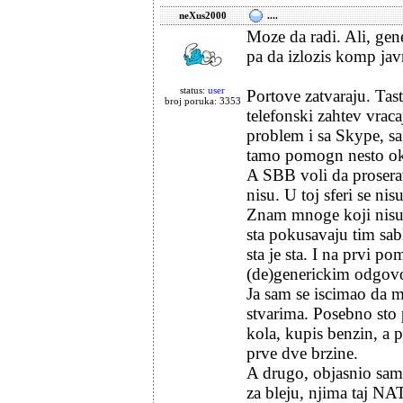
neXus2000
....
Moze da radi. Ali, ge
pa da izlozis komp javn
status:
user
Portove zatvaraju. Tast
broj poruka: 3353
telefonski zahtev vraca
problem i sa Skype, sa
tamo pomogn nesto o
A SBB voli da prosera
nisu. U toj sferi se nis
Znam mnoge koji nisu, 
sta pokusavaju tim sa
sta je sta. I na prvi p
(de)generickim odgov
Ja sam se iscimao da m
stvarima. Posebno sto
kola, kupis benzin, a 
prve dve brzine.
A drugo, objasnio sam 
za bleju, njima taj NAT