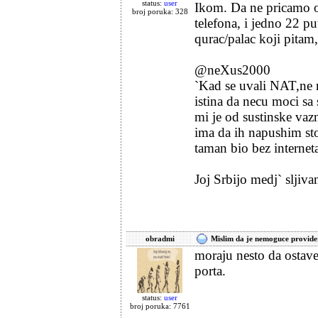
status:
user
Ikom. Da ne pricamo o
broj poruka: 328
telefona, i jedno 22 p
qurac/palac koji pitam
@neXus2000
`Kad se uvali NAT,ne m
istina da necu moci s
mi je od sustinske vaz
ima da ih napushim st
taman bio bez internet
Joj Srbijo medj` sljiva
obradmi
Mislim da je nemoguce provide
moraju nesto da ostav
porta.
status:
user
broj poruka: 7761