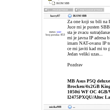
IKOM SBB
harry87
IKOM SBB
Za one koji su bili n
Juce mi je pusten SBB 
sta je zvacu sutra(dana
status:
user
broj poruka: 853
mi je javna IP adresa 
imam NAT-ovanu IP to 
ce mi javiti kad mi to
Jedan veliki uzas...
Pozdrav
MB Asus P5Q delux
Brocken/4x2GB King
1050ti WF OC 4GB/
I2475PXQU/Altec La
micika988
...