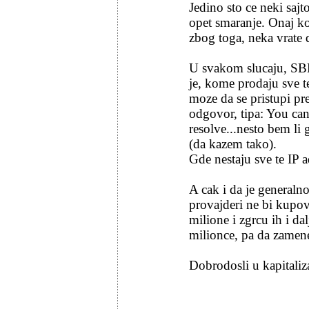
Jedino sto ce neki sajt
opet smaranje. Onaj ko
zbog toga, neka vrate
U svakom slucaju, SBB n
je, kome prodaju sve 
moze da se pristupi pr
odgovor, tipa: You ca
resolve...nesto bem li 
(da kazem tako).
Gde nestaju sve te IP ad
A cak i da je generalno
provajderi ne bi kupov
milione i zgrcu ih i d
milionce, pa da zamen
Dobrodosli u kapitali