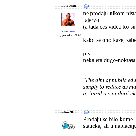
micika988
...
ne prodaju nikom nista,
fajervol
(a tada ces videti ko s
status:
user
broj poruka: 2142
kako se ono kaze, zabe
p.s.
neka era dugo-noktasa
`The aim of public educ
simply to reduce as man
to breed a standard cit
neXus2000
...
Prodaju se bilo kome. 
staticka, ali ti naplac