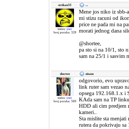
strikan33
...
Mene jos niko iz sbb-a 
mi stizu racuni od iko
price ne pada mi na pa
status:
user
morati jednog dana sil
broj poruka: 328
@shortee,
pa sto si na 10/1, sto n
sam na 25/1 i sasvim 
shortee
nisam
odgovorio, evo upravo 
link ruter sam vezao n
opsega 192.168.1.x i
status:
user
KAda sam na TP linku 
broj poruka: 569
HDD ali cim predjem n
kameri..
Sta mislite sta menja
rutera da pokrivaju sa