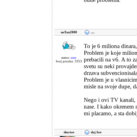
neXus2000
....
To je 6 miliona dinara,
Problem je koje milionc
status:
user
prebacili na v6. A to 
broj poruka: 3353
svetu su neki provajder
drzava subvencionisala
Problem je u vlasnicim
misle na svoje dupe, da
Nego i ovi TV kanali,
nase. I kako okrenem 
mi placamo, a sta dob
shortee
daj bre