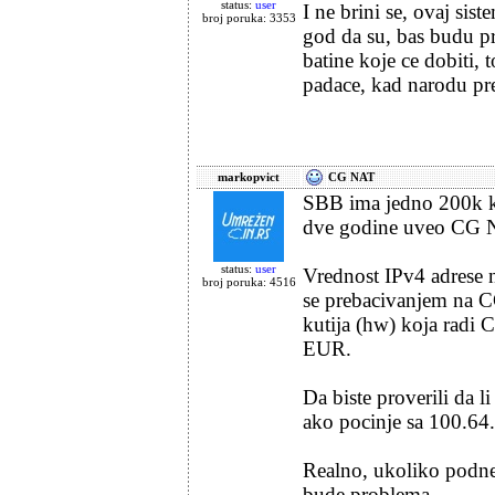
status:
user
I ne brini se, ovaj sist
broj poruka: 3353
god da su, bas budu pr
batine koje ce dobiti, 
padace, kad narodu pre
markopvict
CG NAT
SBB ima jedno 200k ko
dve godine uveo CG N
status:
user
Vrednost IPv4 adrese n
broj poruka: 4516
se prebacivanjem na C
kutija (hw) koja rad
EUR.
Da biste proverili da
ako pocinje sa 100.64.x
Realno, ukoliko podnes
bude problema.