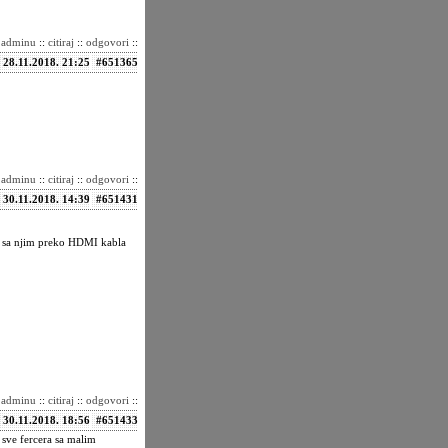
i adminu
::
citiraj
::
odgovori
::
28.11.2018. 21:25
#651365
i adminu
::
citiraj
::
odgovori
::
30.11.2018. 14:39
#651431
or sa njim preko HDMI kabla
i adminu
::
citiraj
::
odgovori
::
30.11.2018. 18:56
#651433
 sve fercera sa malim