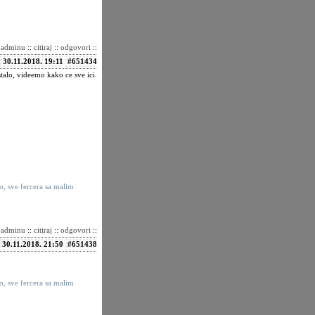
i adminu
::
citiraj
::
odgovori
::
30.11.2018. 19:11
#651434
alo, videemo kako ce sve ici.
to, sve fercera sa malim
i adminu
::
citiraj
::
odgovori
::
30.11.2018. 21:50
#651438
to, sve fercera sa malim