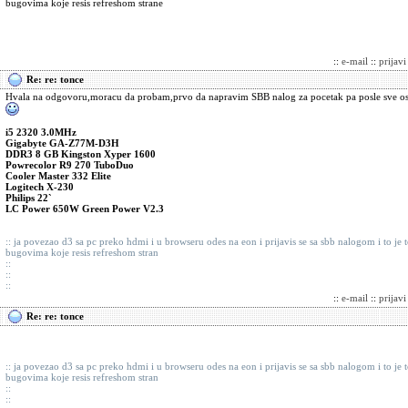
bugovima koje resis refreshom strane
::
e-mail
::
prijav
Re: re: tonce
Hvala na odgovoru,moracu da probam,prvo da napravim SBB nalog za pocetak pa posle sve ost
i5 2320 3.0MHz
Gigabyte GA-Z77M-D3H
DDR3 8 GB Kingston Xyper 1600
Powrecolor R9 270 TuboDuo
Cooler Master 332 Elite
Logitech X-230
Philips 22`
LC Power 650W Green Power V2.3
:: ja povezao d3 sa pc preko hdmi i u browseru odes na eon i prijavis se sa sbb nalogom i to je 
bugovima koje resis refreshom stran
::
::
::
::
e-mail
::
prijav
Re: re: tonce
:: ja povezao d3 sa pc preko hdmi i u browseru odes na eon i prijavis se sa sbb nalogom i to je 
bugovima koje resis refreshom stran
::
::