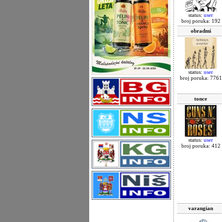
status:
user
broj poruka: 192
obradmi
status:
user
broj poruka: 7761
tonce
status:
user
broj poruka: 412
varangian