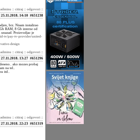
i adminu
::
citiraj
::
odgovori
::
25.11.2018. 14:10
#651238
djen, brz. Nisam instalirao
 2 Gb RAM, 8 Gb interne od
 unazad. Proizvodjac je
oid-tv/pay-tv-provider/united-
vative-design
i adminu
::
citiraj
::
odgovori
::
27.11.2018. 13:27
#651296
podeseno.. ako mozes probaj
am na tel..
u itd..
i adminu
::
citiraj
::
odgovori
::
27.11.2018. 22:23
#651319