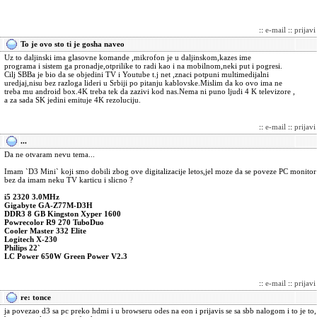
::
e-mail
::
prijav
To je ovo sto ti je gosha naveo
Uz to daljinski ima glasovne komande ,mikrofon je u daljinskom,kazes ime
programa i sistem ga pronadje,otprilike to radi kao i na mobilnom,neki put i pogresi.
Cilj SBBa je bio da se objedini TV i Youtube t.j net ,znaci potpuni multimedijalni
uredjaj,nisu bez razloga lideri u Srbiji po pitanju kablovske.Mislim da ko ovo ima ne
treba mu android box.4K treba tek da zazivi kod nas.Nema ni puno ljudi 4 K televizore ,
a za sada SK jedini emituje 4K rezoluciju.
::
e-mail
::
prijav
...
Da ne otvaram nevu tema...
Imam `D3 Mini` koji smo dobili zbog ove digitalizacije letos,jel moze da se poveze PC monit
bez da imam neku TV karticu i slicno ?
i5 2320 3.0MHz
Gigabyte GA-Z77M-D3H
DDR3 8 GB Kingston Xyper 1600
Powrecolor R9 270 TuboDuo
Cooler Master 332 Elite
Logitech X-230
Philips 22`
LC Power 650W Green Power V2.3
::
e-mail
::
prijav
re: tonce
ja povezao d3 sa pc preko hdmi i u browseru odes na eon i prijavis se sa sbb nalogom i to je to,