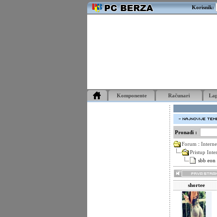
Korisnik:
Komponente
Računari
La
Pronađi :
Forum
:
Interne
Pristup Inte
sbb eon
shortee