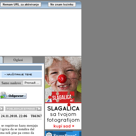
Oglasi
Samo naslove
24.11.2018. 22:06
T66367
 se rsspitivao kazu menjaju
igrica da se instalira dal
o ima nek pise pa cemo da