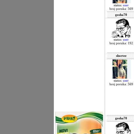
status:
user
broj poruka: 569
gosha70
status:
user
broj poruka: 192
shortee
status:
user
broj poruka: 569
gosha70