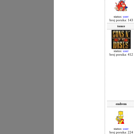
status:
user
broj poruka: 143
tonce
status:
user
broj poruka: 412
endrem
status:
user
broj poruka: 224