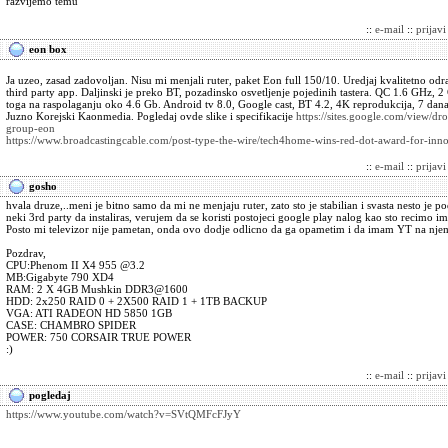
razvijemo temu
::
e-mail
::
prijav
eon box
Ja uzeo, zasad zadovoljan. Nisu mi menjali ruter, paket Eon full 150/10. Uredjaj kvalitetno odra
third party app. Daljinski je preko BT, pozadinsko osvetljenje pojedinih tastera. QC 1.6 GHz,
toga na raspolaganju oko 4.6 Gb. Android tv 8.0, Google cast, BT 4.2, 4K reprodukcija, 7 dana
Juzno Korejski Kaonmedia. Pogledaj ovde slike i specifikacije
https://sites.google.com/view/dr
group-eon
https://www.broadcastingcable.com/post-type-the-wire/tech4home-wins-red-dot-award-for-inno
::
e-mail
::
prijav
gosho
hvala druze,..meni je bitno samo da mi ne menjaju ruter, zato sto je stabilian i svasta nesto je 
neki 3rd party da instaliras, verujem da se koristi postojeci google play nalog kao sto recimo im
Posto mi televizor nije pametan, onda ovo dodje odlicno da ga opametim i da imam YT na njem
Pozdrav,
CPU:Phenom II X4 955 @3.2
MB:Gigabyte 790 XD4
RAM: 2 X 4GB Mushkin DDR3@1600
HDD: 2x250 RAID 0 + 2X500 RAID 1 + 1TB BACKUP
VGA: ATI RADEON HD 5850 1GB
CASE: CHAMBRO SPIDER
POWER: 750 CORSAIR TRUE POWER
:)
::
e-mail
::
prijav
pogledaj
https://www.youtube.com/watch?v=SVtQMFcFJyY