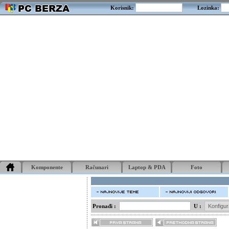
Korisnik:
Lozinka:
Komponente
Računari
Laptop & PDA
Foto
Pronađi :
U :