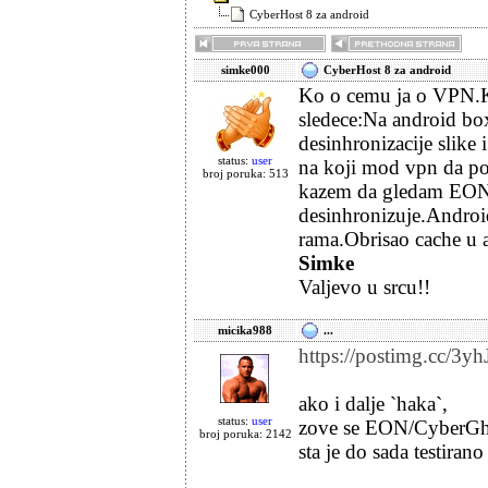
CyberHost 8 za android
simke000
CyberHost 8 za android
Ko o cemu ja o VPN.Ku
sledece:Na android box
desinhronizacije slike
status:
user
na koji mod vpn da po
broj poruka: 513
kazem da gledam EON a
desinhronizuje.Andro
rama.Obrisao cache u 
Simke
Valjevo u srcu!!
micika988
...
https://postimg.cc/3y
ako i dalje `haka`,
status:
user
zove se EON/CyberGhos
broj poruka: 2142
sta je do sada testirano