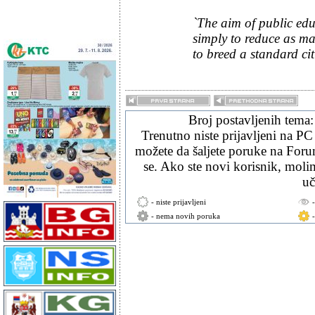
`The aim of public educ
simply to reduce as man
to breed a standard cit
Broj postavljenih tema
Trenutno niste prijavljeni na PC
možete da šaljete poruke na Forum
se. Ako ste novi korisnik, mol
uč
- niste prijavljeni
- nema novih poruka