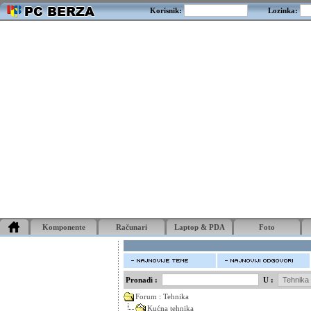
Korisnik:
Lozinka:
Komponente
Računari
Laptop & PDA
Foto
Pronađi :
U :
Forum
:
Tehnika
Kućna tehnika