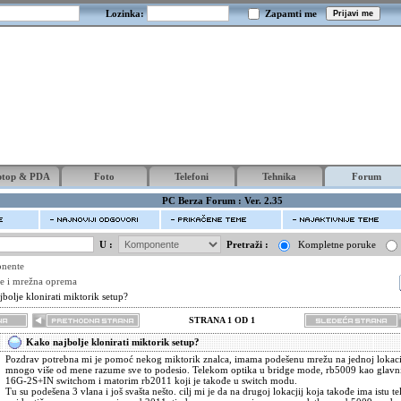
Lozinka:
Zapamti me
ptop & PDA
Foto
Telefoni
Tehnika
Forum
PC Berza Forum : Ver. 2.35
U :
Pretraži :
Kompletne poruke
nente
e i mrežna oprema
bolje klonirati miktorik setup?
STRANA 1 OD 1
Kako najbolje klonirati miktorik setup?
Pozdrav potrebna mi je pomoć nekog miktorik znalca, imama podešenu mrežu na jednoj lokaciji
mnogo više od mene razume sve to podesio. Telekom optika u bridge mode, rb5009 kao glavni
16G-2S+IN switchom i matorim rb2011 koji je takođe u switch modu.
Tu su podešena 3 vlana i još svašta nešto. cilj mi je da na drugoj lokacjij koja takođe ima istu 