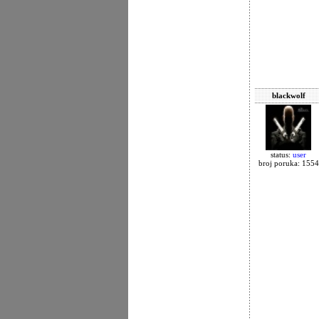
blackwolf
status:
user
broj poruka: 1554