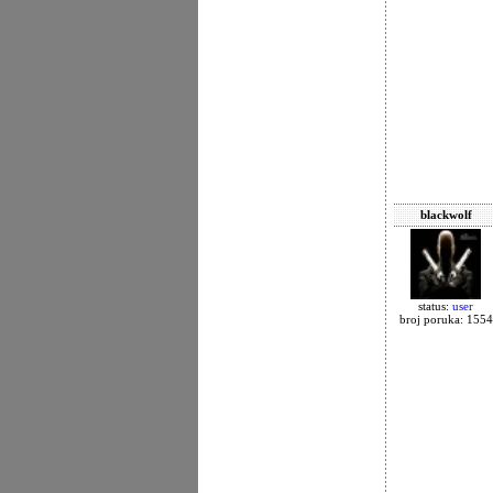
blackwolf
status:
user
broj poruka: 1554