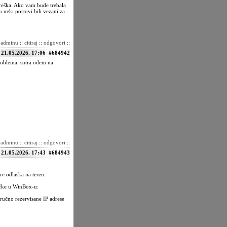
greška. Ako vam bude trebala
 neki portovi bili vezani za
i adminu
::
citiraj
::
odgovori
::
21.05.2026. 17:06
#684942
roblema, sutra odem na
i adminu
::
citiraj
::
odgovori
::
21.05.2026. 17:43
#684943
re odlaska na teren.
ačke u WinBox-u:
 ručno rezervisane IP adrese