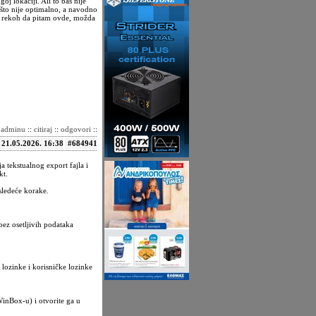
 lokaciji. Ali to baš nije
 što nije optimalno, a navodno
ali rekoh da pitam ovde, možda
i adminu
::
citiraj
::
odgovori
::
21.05.2026. 16:38
#684941
 tekstualnog export fajla i
kt.
sledeće korake.
ez osetljivih podataka
lozinke i korisničke lozinke
 WinBox-u) i otvorite ga u