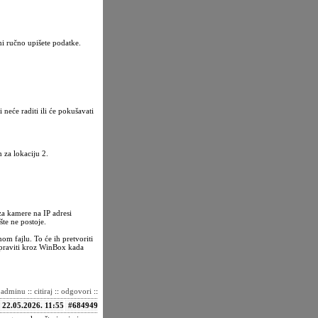
i ručno upišete podatke.
 neće raditi ili će pokušavati
za lokaciju 2.
 za kamere na IP adresi
te ne postoje.
om fajlu. To će ih pretvoriti
repraviti kroz WinBox kada
i adminu
::
citiraj
::
odgovori
::
22.05.2026. 11:55
#684949