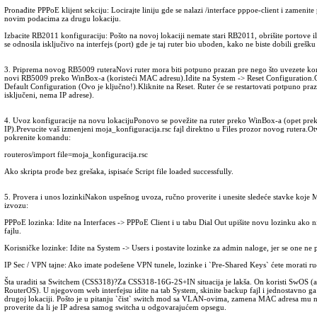
Pronađite PPPoE klijent sekciju: Locirajte liniju gde se nalazi /interface pppoe-client i zamenite
novim podacima za drugu lokaciju.
Izbacite RB2011 konfiguraciju: Pošto na novoj lokaciji nemate stari RB2011, obrišite portove
se odnosila isključivo na interfejs (port) gde je taj ruter bio uboden, kako ne biste dobili grešk
3. Priprema novog RB5009 ruteraNovi ruter mora biti potpuno prazan pre nego što uvezete kon
novi RB5009 preko WinBox-a (koristeći MAC adresu).Idite na System -> Reset Configuration.O
Default Configuration (Ovo je ključno!).Kliknite na Reset. Ruter će se restartovati potpuno praza
isključeni, nema IP adrese).
4. Uvoz konfiguracije na novu lokacijuPonovo se povežite na ruter preko WinBox-a (opet pre
IP).Prevucite vaš izmenjeni moja_konfiguracija.rsc fajl direktno u Files prozor novog rutera.O
pokrenite komandu:
routeros/import file=moja_konfiguracija.rsc
Ako skripta prođe bez grešaka, ispisaće Script file loaded successfully.
5. Provera i unos lozinkiNakon uspešnog uvoza, ručno proverite i unesite sledeće stavke koje
izvozu:
PPPoE lozinka: Idite na Interfaces -> PPPoE Client i u tabu Dial Out upišite novu lozinku ako ni
fajlu.
Korisničke lozinke: Idite na System -> Users i postavite lozinke za admin naloge, jer se one ne 
IP Sec / VPN tajne: Ako imate podešene VPN tunele, lozinke i `Pre-Shared Keys` ćete morati r
Šta uraditi sa Switchem (CSS318)?Za CSS318-16G-2S+IN situacija je lakša. On koristi SwOS (a
RouterOS). U njegovom web interfejsu idite na tab System, skinite backup fajl i jednostavno ga 
drugoj lokaciji. Pošto je u pitanju `čist` switch mod sa VLAN-ovima, zamena MAC adresa mu n
proverite da li je IP adresa samog switcha u odgovarajućem opsegu.