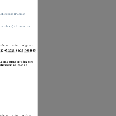
li statičke IP adrese
 u terminalu) tokom uvoza,
i adminu
::
citiraj
::
odgovori
::
22.05.2026. 01:29
#684945
a sada ostane taj jedan port
ofigurišem na jedan od
i adminu
::
citiraj
::
odgovori
::