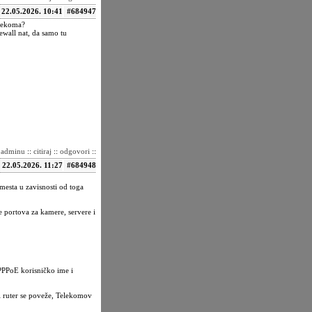
22.05.2026. 10:41
#684947
elekoma?
rewall nat, da samo tu
i adminu
::
citiraj
::
odgovori
::
22.05.2026. 11:27
#684948
mesta u zavisnosti od toga
e portova za kamere, servere i
PPPoE korisničko ime i
i ruter se poveže, Telekomov