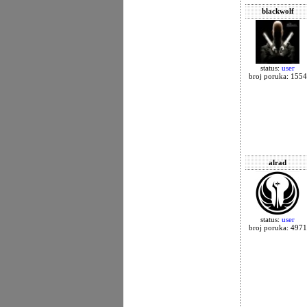
blackwolf
status:
user
broj poruka: 1554
alrad
status:
user
broj poruka: 4971