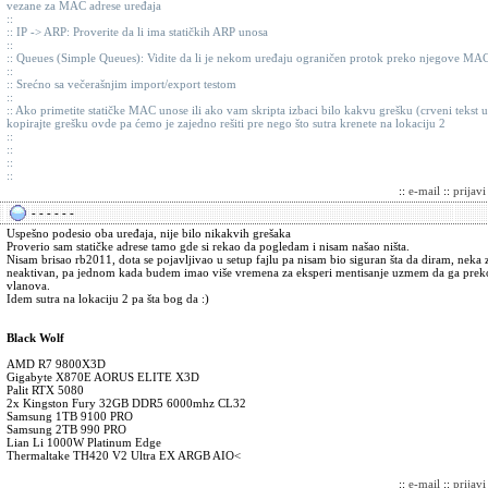
vezane za MAC adrese uređaja
::
:: IP -> ARP: Proverite da li ima statičkih ARP unosa
::
:: Queues (Simple Queues): Vidite da li je nekom uređaju ograničen protok preko njegove MAC i
::
:: Srećno sa večerašnjim import/export testom
::
:: Ako primetite statičke MAC unose ili ako vam skripta izbaci bilo kakvu grešku (crveni tekst
kopirajte grešku ovde pa ćemo je zajedno rešiti pre nego što sutra krenete na lokaciju 2
::
::
::
::
::
e-mail
::
prijav
- - - - - -
Uspešno podesio oba uređaja, nije bilo nikakvih grešaka
Proverio sam statičke adrese tamo gde si rekao da pogledam i nisam našao ništa.
Nisam brisao rb2011, dota se pojavljivao u setup fajlu pa nisam bio siguran šta da diram, neka z
neaktivan, pa jednom kada budem imao više vremena za eksperi mentisanje uzmem da ga prek
vlanova.
Idem sutra na lokaciju 2 pa šta bog da :)
Black Wolf
AMD R7 9800X3D
Gigabyte X870E AORUS ELITE X3D
Palit RTX 5080
2x Kingston Fury 32GB DDR5 6000mhz CL32
Samsung 1TB 9100 PRO
Samsung 2TB 990 PRO
Lian Li 1000W Platinum Edge
Thermaltake TH420 V2 Ultra EX ARGB AIO<
::
e-mail
::
prijav