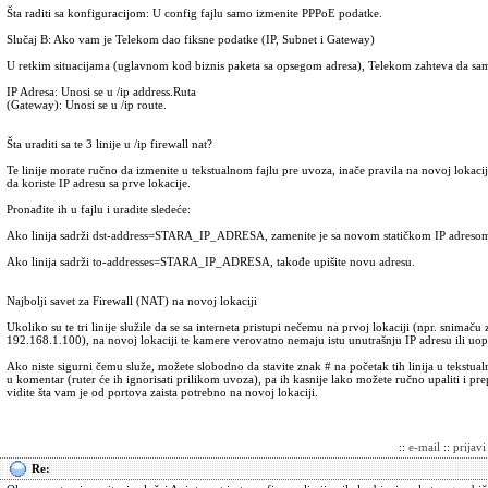
Šta raditi sa konfiguracijom: U config fajlu samo izmenite PPPoE podatke.
Slučaj B: Ako vam je Telekom dao fiksne podatke (IP, Subnet i Gateway)
U retkim situacijama (uglavnom kod biznis paketa sa opsegom adresa), Telekom zahteva da sam
IP Adresa: Unosi se u /ip address.Ruta
(Gateway): Unosi se u /ip route.
Šta uraditi sa te 3 linije u /ip firewall nat?
Te linije morate ručno da izmenite u tekstualnom fajlu pre uvoza, inače pravila na novoj lokaciji
da koriste IP adresu sa prve lokacije.
Pronađite ih u fajlu i uradite sledeće:
Ako linija sadrži dst-address=STARA_IP_ADRESA, zamenite je sa novom statičkom IP adresom 
Ako linija sadrži to-addresses=STARA_IP_ADRESA, takođe upišite novu adresu.
Najbolji savet za Firewall (NAT) na novoj lokaciji
Ukoliko su te tri linije služile da se sa interneta pristupi nečemu na prvoj lokaciji (npr. snimaču
192.168.1.100), na novoj lokaciji te kamere verovatno nemaju istu unutrašnju IP adresu ili uopš
Ako niste sigurni čemu služe, možete slobodno da stavite znak # na početak tih linija u tekstualn
u komentar (ruter će ih ignorisati prilikom uvoza), pa ih kasnije lako možete ručno upaliti i p
vidite šta vam je od portova zaista potrebno na novoj lokaciji.
::
e-mail
::
prijav
Re: