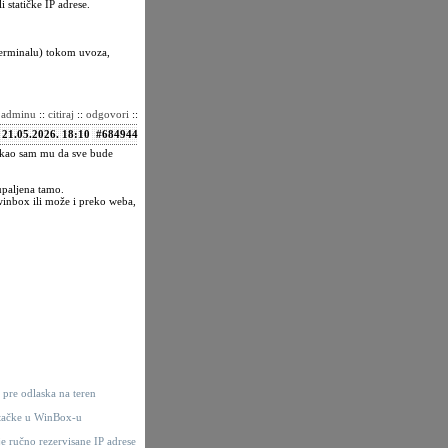
statičke IP adrese.
 terminalu) tokom uvoza,
i adminu
::
citiraj
::
odgovori
::
21.05.2026. 18:10
#684944
rekao sam mu da sve bude
upaljena tamo.
winbox ili može i preko weba,
 pre odlaska na teren
i tačke u WinBox-u
oje ručno rezervisane IP adrese