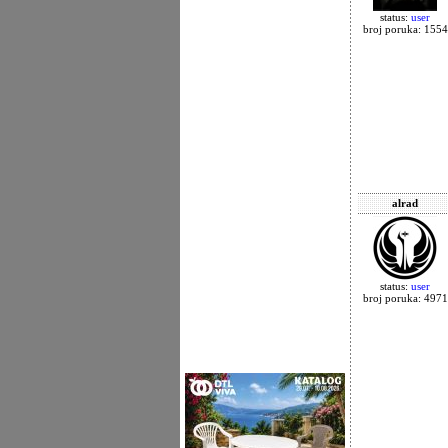
status:
user
broj poruka: 1554
alrad
status:
user
broj poruka: 4971