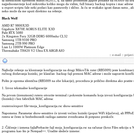
sa identičnom opremom minus rb2011, tj. da samo promenim pppoe podatke na rb5009 na drugoj
najjednostavinije kod mikrotika koliko mogu da vidim, full binary backup kopira i mac adrese
u export scriptu fale neki podaci kao passwordy i slično. Ja ću se svakako igrati danas sutra , 
neko može da me uputi direktno na rešenje.
Black Wolf
AMD R7 9800X3D
Gigabyte X870E AORUS ELITE X3D
Palit RTX 5080
2x Kingston Fury 32GB DDR5 6000mhz CL32
Samsung 1TB 9100 PRO
Samsung 2TB 990 PRO
Lian Li 1000W Platinum Edge
Thermaltake TH420 V2 Ultra EX ARGB AIO
::
e-mail
::
prijav
Najbolje rešenje za kloniranje konfiguracije na drugi MikroTik ruter (RB5009) jeste kombinacija
ručnog dodavanja lozinki, jer klasičan .backup fajl prenosi MAC adrese i može napraviti konfli
Pošto je oprema identična (RB5009 na obe lokacije), procedura je prilično direktna ako pratite 
1. Izvoz tekstualne konfiguracije
Na prvom (trenutnom) ruteru otvorite terminal i pokrenite komandu koja izvozi konfiguraciju b
(lozinki) i bez fabričkih MAC adresa:
routeros/export file=moja_konfiguracija.rsc show-sensitive
Napomena: Parametar show-sensitive će izvesti većinu lozinki (poput WiFi ključeva), ali PPPoE 
rutera se često iz bezbednosnih razloga zamene zvezdicama ili potpuno preskoče.
2. Čišćenje i izmena fajlaPrebacite fajl moja_konfiguracija.rsc na računar (kroz Files sekciju u
programu kao što je Notepad++. Uradite sledeće izmene: