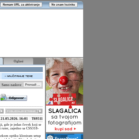
Oglasi
Samo naslove
21.05.2026. 16:01
T69511
, gde je jedan čovek koji se
 ruter, zajedno sa CSS318-
telekom optiku kloniram setup