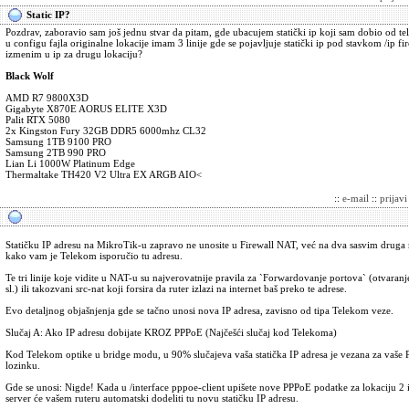
Static IP?
Pozdrav, zaboravio sam još jednu stvar da pitam, gde ubacujem statički ip koji sam dobio od t
u configu fajla originalne lokacije imam 3 linije gde se pojavljuje statički ip pod stavkom /ip fi
izmenim u ip za drugu lokaciju?
Black Wolf
AMD R7 9800X3D
Gigabyte X870E AORUS ELITE X3D
Palit RTX 5080
2x Kingston Fury 32GB DDR5 6000mhz CL32
Samsung 1TB 9100 PRO
Samsung 2TB 990 PRO
Lian Li 1000W Platinum Edge
Thermaltake TH420 V2 Ultra EX ARGB AIO<
::
e-mail
::
prijav
Statičku IP adresu na MikroTik-u zapravo ne unosite u Firewall NAT, već na dva sasvim druga 
kako vam je Telekom isporučio tu adresu.
Te tri linije koje vidite u NAT-u su najverovatnije pravila za `Forwardovanje portova` (otvaranj
sl.) ili takozvani src-nat koji forsira da ruter izlazi na internet baš preko te adrese.
Evo detaljnog objašnjenja gde se tačno unosi nova IP adresa, zavisno od tipa Telekom veze.
Slučaj A: Ako IP adresu dobijate KROZ PPPoE (Najčešći slučaj kod Telekoma)
Kod Telekom optike u bridge modu, u 90% slučajeva vaša statička IP adresa je vezana za vaše 
lozinku.
Gde se unosi: Nigde! Kada u /interface pppoe-client upišete nove PPPoE podatke za lokaciju 2 
server će vašem ruteru automatski dodeliti tu novu statičku IP adresu.