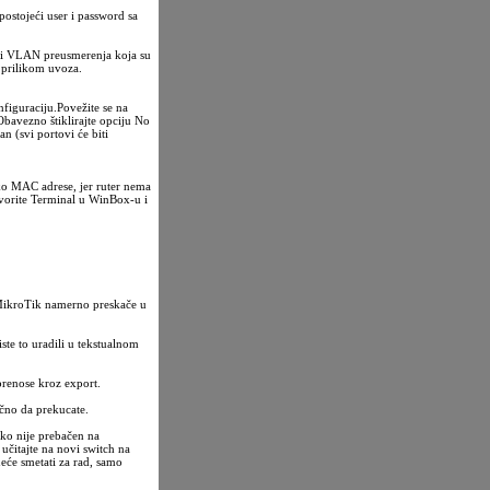
 postojeći user i password sa
 ili VLAN preusmerenja koja su
u prilikom uvoza.
figuraciju.Povežite se na
bavezno štiklirajte opciju No
n (svi portovi će biti
ko MAC adrese, jer ruter nema
tvorite Terminal u WinBox-u i
 MikroTik namerno preskače u
ste to uradili u tekstualnom
prenose kroz export.
učno da prekucate.
ko nije prebačen na
učitajte na novi switch na
eće smetati za rad, samo