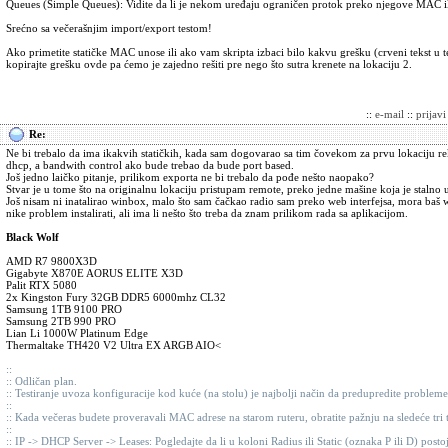
Queues (Simple Queues): Vidite da li je nekom uređaju ograničen protok preko njegove MAC ili 
Srećno sa večerašnjim import/export testom!
Ako primetite statičke MAC unose ili ako vam skripta izbaci bilo kakvu grešku (crveni tekst u
kopirajte grešku ovde pa ćemo je zajedno rešiti pre nego što sutra krenete na lokaciju 2.
::
e-mail
::
prijav
Re:
Ne bi trebalo da ima ikakvih statičkih, kada sam dogovarao sa tim čovekom za prvu lokaciju 
dhcp, a bandwith control ako bude trebao da bude port based.
Još jedno laičko pitanje, prilikom exporta ne bi trebalo da pođe nešto naopako?
Stvar je u tome što na originalnu lokaciju pristupam remote, preko jedne mašine koja je stalno 
Još nisam ni inatalirao winbox, malo što sam čačkao radio sam preko web interfejsa, mora baš 
nike problem instalirati, ali ima li nešto što treba da znam prilikom rada sa aplikacijom.
Black Wolf
AMD R7 9800X3D
Gigabyte X870E AORUS ELITE X3D
Palit RTX 5080
2x Kingston Fury 32GB DDR5 6000mhz CL32
Samsung 1TB 9100 PRO
Samsung 2TB 990 PRO
Lian Li 1000W Platinum Edge
Thermaltake TH420 V2 Ultra EX ARGB AIO<
::
:: Odličan plan.
:: Testiranje uvoza konfiguracije kod kuće (na stolu) je najbolji način da predupredite probleme
::
:: Kada večeras budete proveravali MAC adrese na starom ruteru, obratite pažnju na sledeće tr
::
:: IP -> DHCP Server -> Leases: Pogledajte da li u koloni Radius ili Static (oznaka P ili D) post