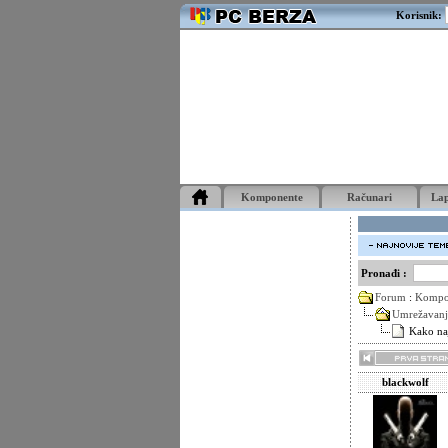
Korisnik:
Komponente
Računari
La
Pronađi :
Forum
:
Kompo
Umrežavanj
Kako naj
blackwolf