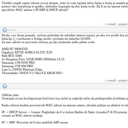
Ukoliko negde zapne tokom uvoza skripte, ruter će vam ispisati tačnu liniju u kojoj je nastala 
pomoć oko tumačenja te greške, slobodno kopirajte taj deo koda ovde. Da li su na starom ruteru
specifične MAC adrese u IP/ARP ili DHCP sekciji?
::
e-mail
::
prijav
- - - -
Hvala, ovo dosta pomaže, večeras pokušam da odradim import export, pa ako sve prođe bez p
lokaciju 2, i prebacim u bridge mode i probam da nakačim rb5009.
Za mac adrese ću proveriti večeras, pa ako primetim nešto pišem ovde.
.
AMD R7 9800X3D
Gigabyte X870E AORUS ELITE X3D
Palit RTX 5080
2x Kingston Fury 32GB DDR5 6000mhz CL32
Samsung 1TB 9100 PRO
Samsung 2TB 990 PRO
Lian Li 1000W Platinum Edge
Thermaltake TH420 V2 Ultra EX ARGB AIO<
::
e-mail
::
prijav
Odličan plan.
Testiranje uvoza konfiguracije kod kuće (na stolu) je najbolji način da predupredite probleme p
Kada večeras budete proveravali MAC adrese na starom ruteru, obratite pažnju na sledeće tri t
IP -> DHCP Server -> Leases: Pogledajte da li u koloni Radius ili Static (oznaka P ili D) postoje
vezane za MAC adrese uređaja.
IP -> ARP: Proverite da li ima statičkih ARP unosa.