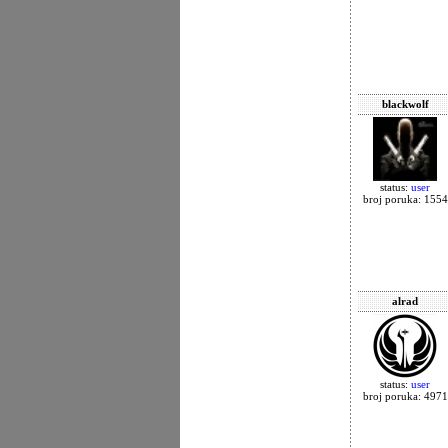
blackwolf
status:
user
broj poruka: 1554
alrad
status:
user
broj poruka: 4971