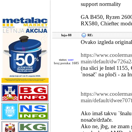
support normality
GA B450, Ryzen 2600
RX580, Chieftec mod
luja-88
RE:
Ovako izgleda original
https://www.coolermast
status:
user
main/default/dw726a2a
broj poruka: 1685
(na slici je Intel 11
`nosač` na ploči - za I
https://www.coolermast
main/default/dwee707ff
Ako imaš takvu `šnalu
nosače/držače.
Ako ne, jbg, ne znam g