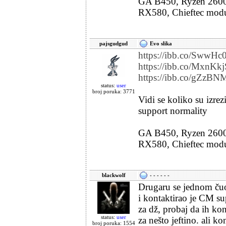
GA B450, Ryzen 2600
RX580, Chieftec mod
pajsgudgud
Evo slika
https://ibb.co/SwwHc
https://ibb.co/MxnKk
https://ibb.co/gZzBN
status:
user
broj poruka: 3771
Vidi se koliko su izrezi
support normality
GA B450, Ryzen 2600
RX580, Chieftec mod
blackwolf
- - - - - -
Drugaru se jednom čuo
i kontaktirao je CM su
za dž, probaj da ih ko
status:
user
za nešto jeftino. ali ko
broj poruka: 1554