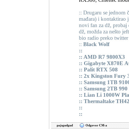
:: Drugaru se jednom 
mađara) i kontaktirao 
novi fan za dž, probaj 
dž, možda za nešto jeft
bio radio preko twitte
::
Black Wolf
::
:: AMD R7 9800X3
:: Gigabyte X870E
:: Palit RTX 508
:: 2x Kingston Fur
:: Samsung 1TB 910
:: Samsung 2TB 990
:: Lian Li 1000W Pl
:: Thermaltake TH4
::
::
pajsgudgud
Odgovor CM-a