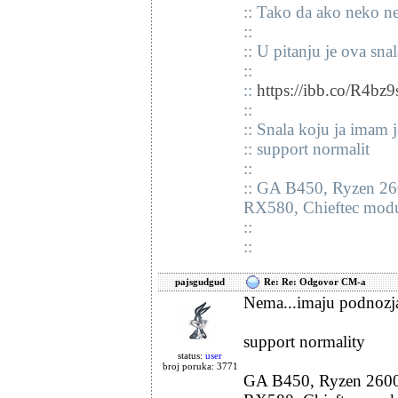
:: Tako da ako neko ne
::
:: U pitanju je ova sna
::
::
https://ibb.co/R4bz9
::
:: Snala koju ja imam 
:: support normalit
::
:: GA B450, Ryzen 2
RX580, Chieftec mod
::
::
pajsgudgud
Re: Re: Odgovor CM-a
Nema...imaju podnozja i
support normality
status:
user
broj poruka: 3771
GA B450, Ryzen 2600