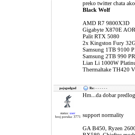
preko twitter chata ak
Black Wolf
AMD R7 9800X3D
Gigabyte X870E AO
Palit RTX 5080
2x Kingston Fury 3
Samsung 1TB 9100 
Samsung 2TB 990 P
Lian Li 1000W Plati
Thermaltake TH420 
pajsgudgud
Re: - - - - - -
Hm...da dobar predlog, 
status:
user
support normality
broj poruka: 3771
GA B450, Ryzen 2600
RX580, Chieftec mod