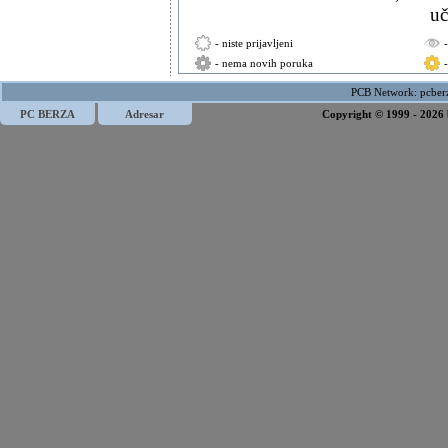
uč
- niste prijavljeni
- nema novih poruka
PCB Network:
pcber
PC BERZA
Adresar
Copyright © 1999 - 2026