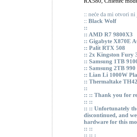
RX580, Chieftec mod
:: neće da mi otvori ni
::
Black Wolf
::
:: AMD R7 9800X3
:: Gigabyte X870E
:: Palit RTX 508
:: 2x Kingston Fur
:: Samsung 1TB 910
:: Samsung 2TB 990
:: Lian Li 1000W Pl
:: Thermaltake TH4
::
:: :: Thank you for 
:: ::
:: :: Unfortunately t
discontinued, and we
hardware for this mo
:: ::
:: :: :