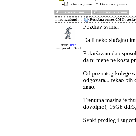
Potrebna pomoć CM T4 cooler clip/šnala
pajsgudgud
Potrebna pomoć CM T4 cooler 
Pozdrav svima.
Da li neko slučajno i
status:
user
broj poruka: 3771
Pokušavam da osposob
da ni mene ne kosta pr
Od poznatog kolege sa
odgovara... rekao bih 
znao.
Trenutna masina je th
dovoljno), 16Gb ddr3,
Svaki predlog i sugest