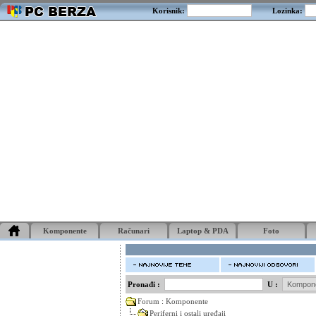
Korisnik:
Lozinka:
Komponente
Računari
Laptop & PDA
Foto
Pronađi :
U :
Forum
:
Komponente
Periferni i ostali uređaji