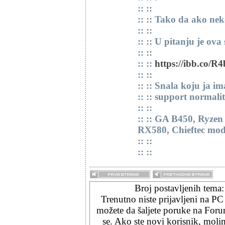
:: ::
:: :: Tako da ako nek
:: ::
:: :: U pitanju je ova
:: ::
:: ::
https://ibb.co/R
:: ::
:: :: Snala koju ja i
:: :: support normalit
:: ::
:: :: GA B450, Ryze
RX580, Chieftec mo
:: ::
:: ::
Broj postavljenih tema
Trenutno niste prijavljeni na PC
možete da šaljete poruke na Forum
se. Ako ste novi korisnik, mol