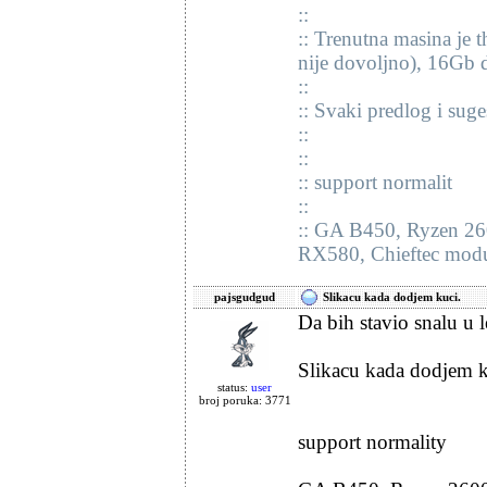
::
:: Trenutna masina je
nije dovoljno), 16Gb d
::
:: Svaki predlog i suge
::
::
:: support normalit
::
:: GA B450, Ryzen 2
RX580, Chieftec mod
pajsgudgud
Slikacu kada dodjem kuci.
Da bih stavio snalu u l
Slikacu kada dodjem k
status:
user
broj poruka: 3771
support normality