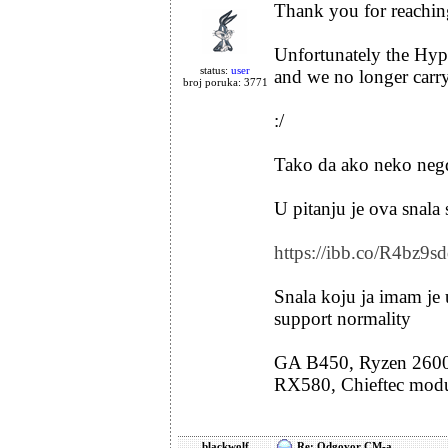
Thank you for reachin
Unfortunately the Hype
status:
user
and we no longer carr
broj poruka: 3771
:/
Tako da ako neko negde
U pitanju je ova snala 
https://ibb.co/R4bz9s
Snala koju ja imam je 
support normality
GA B450, Ryzen 2600
RX580, Chieftec mod
blackwolf
Re: Odgovor CM-a