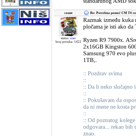
standardnog AMD soket
count
Re: Potrebna pomoć CM T4 cool
Razmak između kuka na
pločama je isti ako da 
status:
user
Ryzen R9 7900x. ASroc
broj poruka: 1422
2x16GB Kingston 60
Samsung 970 evo plu
1TB,.
:: Pozdrav svima
::
:: Da li neko slučajn
::
:: Pokušavam da ospos
da ni mene ne kosta pr
::
:: Od poznatog kolege 
odgovara... rekao bih 
znao.