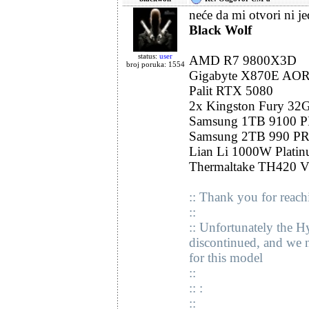
neće da mi otvori ni je
Black Wolf
status:
user
AMD R7 9800X3D
broj poruka: 1554
Gigabyte X870E AO
Palit RTX 5080
2x Kingston Fury 3
Samsung 1TB 9100 
Samsung 2TB 990 P
Lian Li 1000W Plati
Thermaltake TH420 
:: Thank you for reach
::
:: Unfortunately the H
discontinued, and we 
for this model
::
:: :
::