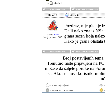
nije iz it
Ilija212
nije iz it
Pozdrav, nije pitanje 
Da li neko zna iz NSa
status:
user
grana secen koja nalez
broj poruka: 363
Kako je grana olistala t
Broj postavljenih tema
Trenutno niste prijavljeni na PC
možete da šaljete poruke na Forum
se. Ako ste novi korisnik, mol
uč
- niste prijavljeni
- nema novih poruka