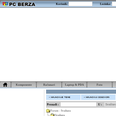
Korisnik:
Lozinka:
Komponente
Računari
Laptop & PDA
Foto
Pronađi :
U :
Forum
:
Svaštara
Svaštara