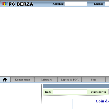
Korisnik:
Lozinka:
Komponente
Računari
Laptop & PDA
Foto
Traži:
U kategoriji:
Coin d.