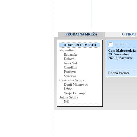
PRODAJNA MREŽA
O FIRMI
Sediše firme
ODABERITE MESTO
Vojvodina
Coin Maloprodaja 
29. Novembra 6
Bavanište
26222, Bavanište
Dolovo
Novi Sad
Omoljica
Pančevo
Radno vreme:
Starčevo
Centralna Srbija
Donji Milanovac
Užice
Vrnjačka Banja
Južna Srbija
Niš