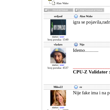
Alan Wake
srdjanl
Alan Wake
igra se pojavila,rad
status:
user
broj poruka: 1549
vladats
Nije
Idemo...........
status:
user
_______________
broj poruka: 4537
CPU-Z Validator 
Milos22
re
Nije fake ima i na p
status:
user