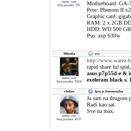
status:
user
Motherboard: GA-
broj poruka: 291
Proc: Phenom II x
Graphic card: giga
RAM: 2 x 2GB DD
HDD: WD 500 GB + 
Psu: axp 630w
Milunka
evo
http://www.warez-
rapid share ful spid
asus p7p55d-e & in
status:
user
exeleram black s. 
broj poruka: 1624
vladats
Igra je fenomenalna
Ja sam na drugom po
Radi kao sat.
Sve na max.
status:
user
broj poruka: 4537
_______________