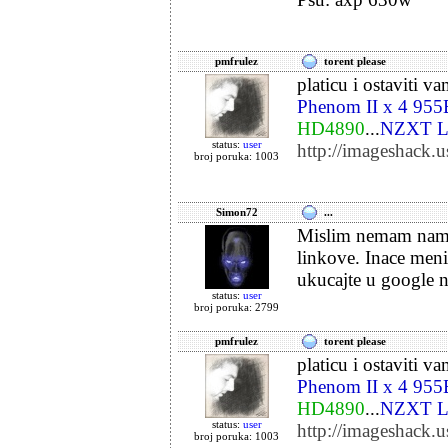
pmfrulez
torent please
platicu i ostaviti va
Phenom II x 4 95
HD4890
...
NZXT L
status:
user
http://imageshack.
broj poruka: 1003
Simon72
...
Mislim nemam namer
linkove. Inace meni
ukucajte u google n
status:
user
broj poruka: 2799
pmfrulez
torent please
platicu i ostaviti va
Phenom II x 4 95
HD4890
...
NZXT L
status:
user
http://imageshack.
broj poruka: 1003