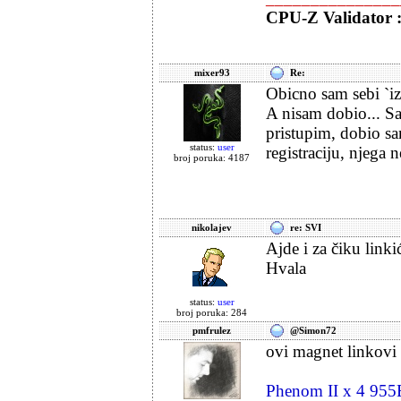
CPU-Z Validator 
mixer93
Re:
Obicno sam sebi `iz
A nisam dobio... Sa
pristupim, dobio sa
status:
user
registraciju, njega
broj poruka: 4187
nikolajev
re: SVI
Ajde i za čiku linkić
Hvala
status:
user
broj poruka: 284
pmfrulez
@Simon72
ovi magnet linkovi s
Phenom II x 4 95