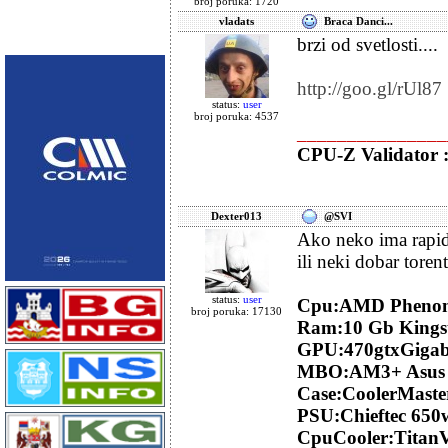
broj poruka: 1720
vladats
Braca Danci...
brzi od svetlosti....
http://goo.gl/rUl87
status:
user
broj poruka: 4537
_______________
CPU-Z Validator 
Dexter013
@SVI
Ako neko ima rapid
ili neki dobar toren
status:
user
Cpu:AMD Phenom 
broj poruka: 17130
Ram:10 Gb King
GPU:470gtxGiga
MBO:AM3+ Asus
Case:CoolerMaste
PSU:Chieftec 650
CpuCooler:Titan