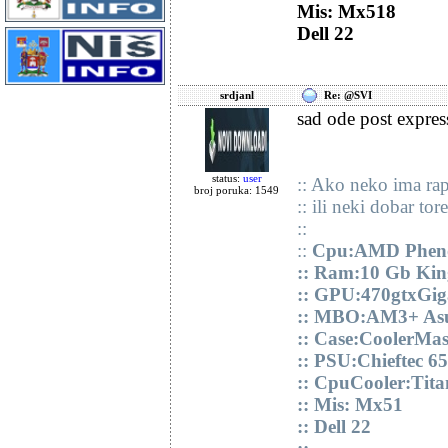
Mis: Mx518
Dell 22
srdjanl
Re: @SVI
sad ode post express
status:
user
:: Ako neko ima ra
broj poruka: 1549
:: ili neki dobar to
::
::
Cpu:AMD Pheno
:: Ram:10 Gb Ki
:: GPU:470gtxGi
:: MBO:AM3+ As
:: Case:CoolerMas
:: PSU:Chieftec 6
:: CpuCooler:Tit
:: Mis: Mx51
:: Dell 22