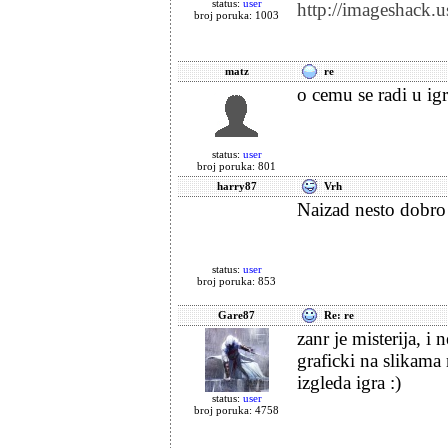
status:
user
http://imageshack.
broj poruka: 1003
matz
re
o cemu se radi u igr
status:
user
broj poruka: 801
harry87
Vrh
Naizad nesto dobro 
status:
user
broj poruka: 853
Gare87
Re: re
zanr je misterija, i
graficki na slikama
izgleda igra :)
status:
user
broj poruka: 4758