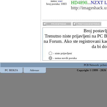
status:
user
HD4890
...
NZXT L
broj poruka: 1003
http://imageshack.
Broj postavl
Trenutno niste prijavljeni na PC B
na Forum. Ako ste registrovani ka
da bi d
- niste prijavljeni
- nema novih poruka
PCB Network:
pcber
PC BERZA
Adresar
Copyright © 1999 - 2026