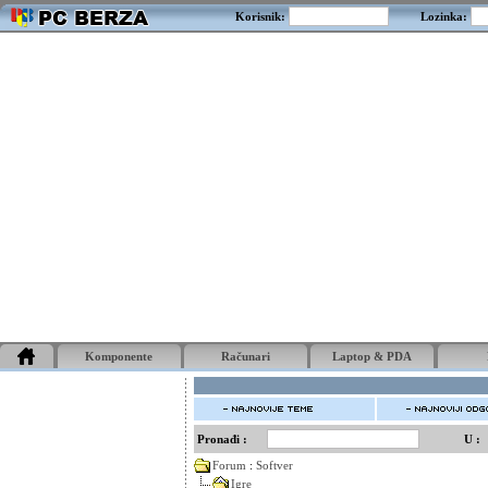
Korisnik:
Lozinka:
Komponente
Računari
Laptop & PDA
Pronađi :
U :
Forum
:
Softver
Igre