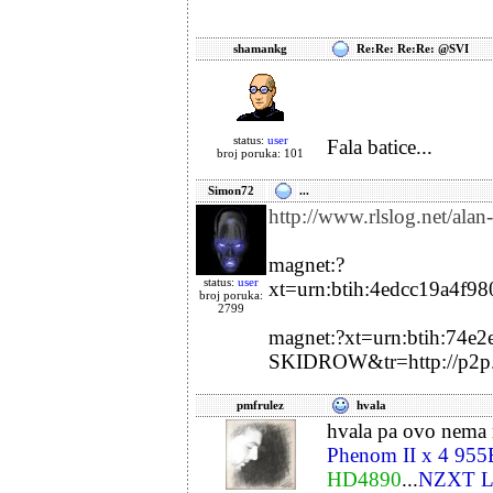
shamankg
Re:Re: Re:Re: @SVI
status:
user
Fala batice...
broj poruka: 101
Simon72
...
http://www.rlslog.net/al
magnet:?
status:
user
xt=urn:btih:4edcc19a
broj poruka:
2799
magnet:?xt=urn:btih:74
SKIDROW&tr=http://p2p.
pmfrulez
hvala
hvala pa ovo nema n
Phenom II x 4 95
HD4890
...
NZXT L