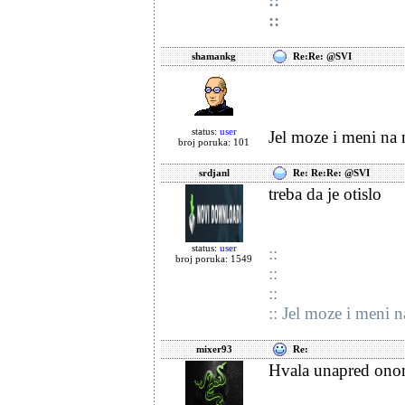
::
::
shamankg
Re:Re: @SVI
status:
user
Jel moze i meni na ma
broj poruka: 101
srdjanl
Re: Re:Re: @SVI
treba da je otislo
status:
user
::
broj poruka: 1549
::
::
:: Jel moze i meni na
mixer93
Re:
Hvala unapred onome