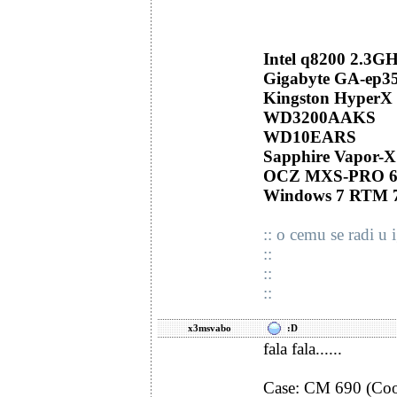
Intel q8200 2.3G
Gigabyte GA-ep35
Kingston HyperX
WD3200AAKS
WD10EARS
Sapphire Vapor
OCZ MXS-PRO 
Windows 7 RTM 7
:: o cemu se radi u i
::
::
::
x3msvabo
:D
fala fala......
Case: CM 690 (Cool