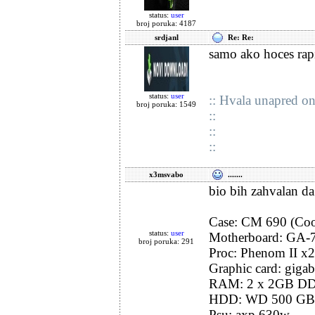
status:
user
broj poruka: 4187
srdjanl
Re: Re:
samo ako hoces rapi
status:
user
:: Hvala unapred on
broj poruka: 1549
::
::
::
x3msvabo
.......
bio bih zahvalan da
Case: CM 690 (Cool
status:
user
Motherboard: GA-
broj poruka: 291
Proc: Phenom II x
Graphic card: giga
RAM: 2 x 2GB DD
HDD: WD 500 GB + 
Psu: axp 630w