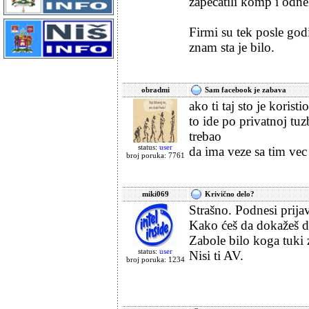
zapecatili komp i odnel
Firmi su tek posle god
znam sta je bilo.
obradmi
Sam facebook je zabava
ako ti taj sto je korist
to ide po privatnoj tu
trebao
status:
user
da ima veze sa tim vec 
broj poruka: 7761
miki069
Krivično delo?
Strašno. Podnesi prija
Kako ćeš da dokažeš da 
Zabole bilo koga tuki 
status:
user
Nisi ti AV.
broj poruka: 1234