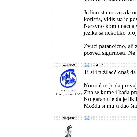
Jedino sto mozes da ura
koristis, vidis sta je 
Naravno kombinacija ve
jezika sa nekoliko broje
Zvuci paranoicno, ali 
posveti sigurnosti. Ne
miki069
Tužilac?
Ti si i tužilac? Znaš da
Normalno je da provajd
status:
user
Zna se kome i kada pro
broj poruka: 1234
Ko garantuje da je lik
Možda si mu ti dao šif
Srdjanc
...