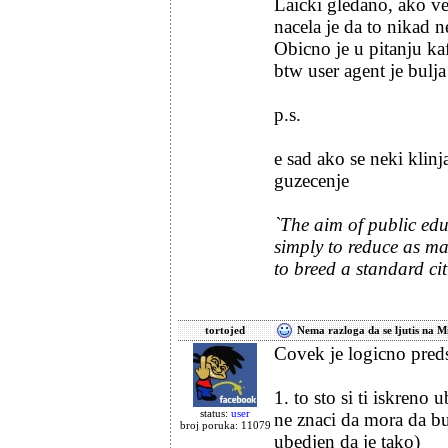
Laicki gledano, ako ve
nacela je da to nikad n
Obicno je u pitanju ka
btw user agent je bulja
p.s.
e sad ako se neki kli
guzecenje
`The aim of public educ
simply to reduce as man
to breed a standard cit
tortojed
Nema razloga da se ljutis na M
Covek je logicno preds
1. to sto si ti iskreno 
status:
user
ne znaci da mora da bud
broj poruka: 11079
ubedjen da je tako)