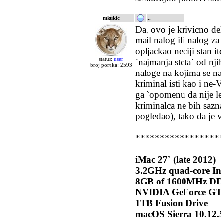
mkukic
...
Da, ovo je krivicno del
mail nalog ili nalog za
opljackao neciji stan i
status:
user
`najmanja steta` od nj
broj poruka: 2593
naloge na kojima se nal
kriminal isti kao i ne-
ga `opomenu da nije le
kriminalca ne bih sazn
pogledao), tako da je 
*****************
iMac 27` (late 2012)
3.2GHz quad-core Int
8GB of 1600MHz D
NVIDIA GeForce G
1TB Fusion Drive
macOS Sierra 10.12.