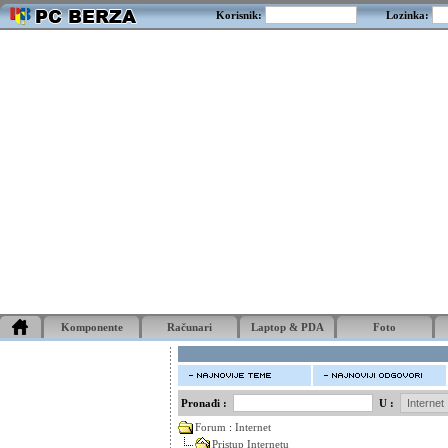
Korisnik:
Lozinka:
Komponente
Računari
Laptop & PDA
Foto
Pronađi :
U :
Forum
:
Internet
Pristup Internetu