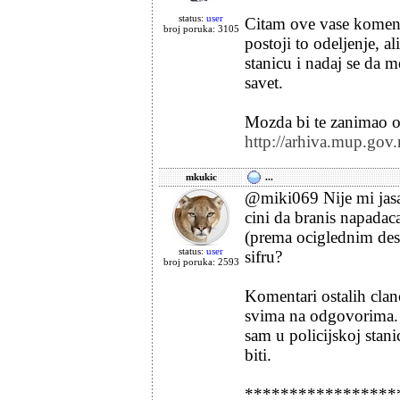
status:
user
Citam ove vase koment
broj poruka: 3105
postoji to odeljenje, a
stanicu i nadaj se da m
savet.
Mozda bi te zanimao 
http://arhiva.mup.gov.r
mkukic
...
@miki069 Nije mi jasa
cini da branis napadaca
(prema ociglednim de
status:
user
sifru?
broj poruka: 2593
Komentari ostalih cla
svima na odgovorima. 
sam u policijskoj stani
biti.
*****************