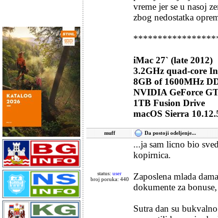
vreme jer se u nasoj ze
zbog nedostatka oprem
*****************
iMac 27` (late 2012)
3.2GHz quad-core Int
8GB of 1600MHz D
NVIDIA GeForce G
1TB Fusion Drive
macOS Sierra 10.12.
muff
Da postoji odeljenje...
...ja sam licno bio sv
kopirnica.
status:
user
Zaposlena mlada dama 
broj poruka: 440
dokumente za bonuse, 
Sutra dan su bukvalno d