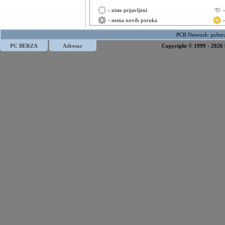
- niste prijavljeni
- nema novih poruka
PCB Network:
pcber
PC BERZA
Adresar
Copyright © 1999 - 2026