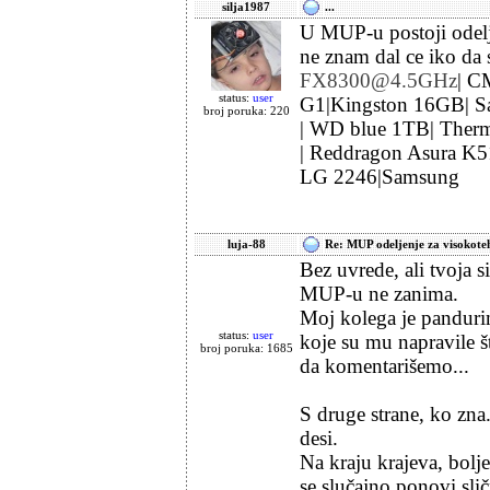
silja1987
...
U MUP-u postoji odelje
ne znam dal ce iko da 
FX8300@4.5GHz
| C
status:
user
G1|Kingston 16GB| 
broj poruka: 220
| WD blue 1TB| Ther
| Reddragon Asura K5
LG 2246|Samsung
luja-88
Re: MUP odeljenje za visokote
Bez uvrede, ali tvoja s
MUP-u ne zanima.
Moj kolega je panduri
status:
user
koje su mu napravile št
broj poruka: 1685
da komentarišemo...
S druge strane, ko zna
desi.
Na kraju krajeva, bolj
se slučajno ponovi slič