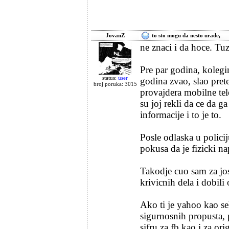
JovanZ
to sto mogu da nesto urade,
ne znaci i da hoce. Tu
Pre par godina, kolegi
status:
user
godina zvao, slao prete
broj poruka: 3015
provajdera mobilne tel
su joj rekli da ce da 
informacije i to je to.
Posle odlaska u polici
pokusa da je fizicki na
Takodje cuo sam za jos
krivicnih dela i dobil
Ako ti je yahoo kao s
sigurnosnih propusta,
sifru za fb kao i za ori