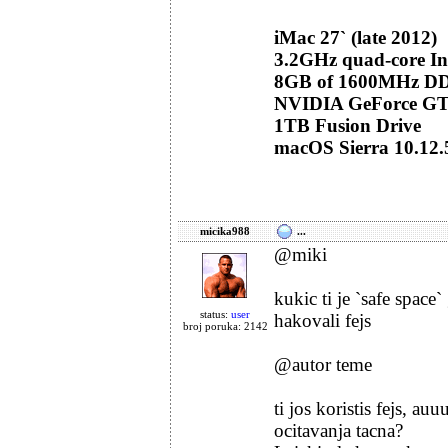
iMac 27` (late 2012)
3.2GHz quad-core Int
8GB of 1600MHz D
NVIDIA GeForce G
1TB Fusion Drive
macOS Sierra 10.12.
micika988
...
@miki
kukic ti je `safe spac
status:
user
hakovali fejs
broj poruka: 2142
@autor teme
ti jos koristis fejs, au
ocitavanja tacna?