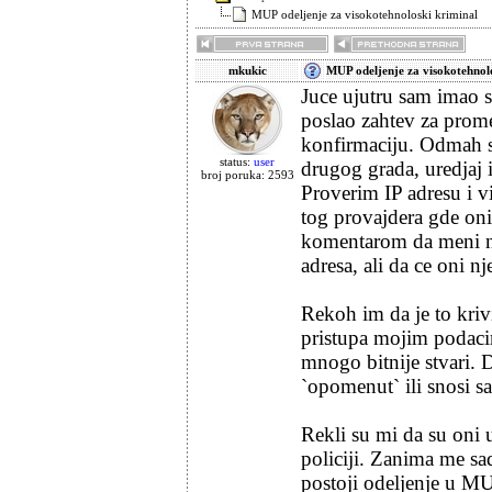
MUP odeljenje za visokotehnoloski kriminal
mkukic
MUP odeljenje za visokotehnol
Juce ujutru sam imao s
poslao zahtev za prom
konfirmaciju. Odmah 
status:
user
drugog grada, uredjaj i
broj poruka: 2593
Proverim IP adresu i 
tog provajdera gde oni 
komentarom da meni ne
adresa, ali da ce oni n
Rekoh im da je to kri
pristupa mojim podacim
mnogo bitnije stvari. 
`opomenut` ili snosi sa
Rekli su mi da su oni 
policiji. Zanima me sa
postoji odeljenje u M