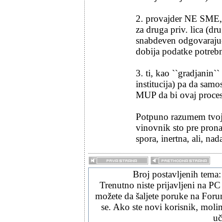
2. provajder NE SME, 
za druga priv. lica (dr
snabdeven odgovaraju
dobija podatke potrebn
3. ti, kao ``gradjanin`` 
institucija) pa da samo
MUP da bi ovaj proces
Potpuno razumem tvoja 
vinovnik sto pre pronad
spora, inertna, ali, nad
Broj postavljenih tema
Trenutno niste prijavljeni na PC
možete da šaljete poruke na Forum
se. Ako ste novi korisnik, mol
uč