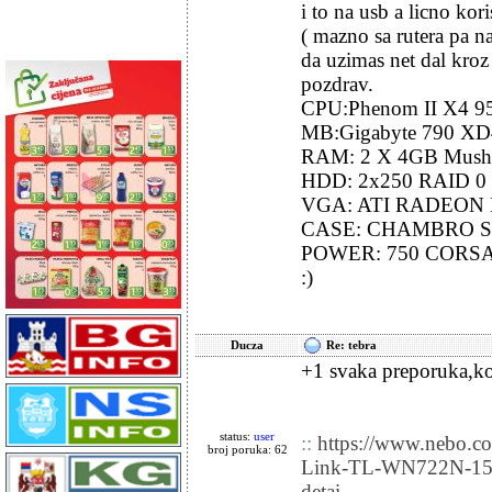
i to na usb a licno ko
( mazno sa rutera pa na
da uzimas net dal kroz z
pozdrav.
CPU:Phenom II X4 9
MB:Gigabyte 790 XD
RAM: 2 X 4GB Mus
HDD: 2x250 RAID 0
VGA: ATI RADEON 
CASE: CHAMBRO S
POWER: 750 CORS
:)
Ducza
Re: tebra
+1 svaka preporuka,kor
status:
user
::
https://www.nebo.co
broj poruka: 62
Link-TL-WN722N-150M
detai