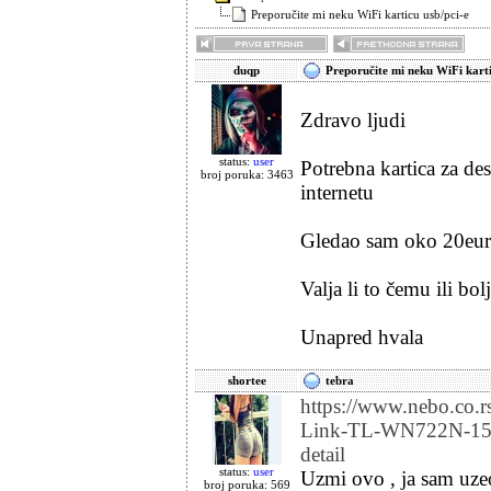
Preporučite mi neku WiFi karticu usb/pci-e
duqp
Preporučite mi neku WiFi karti
Zdravo ljudi
status:
user
Potrebna kartica za de
broj poruka: 3463
internetu
Gledao sam oko 20eur u
Valja li to čemu ili bol
Unapred hvala
shortee
tebra
https://www.nebo.co.r
Link-TL-WN722N-150M
detail
status:
user
Uzmi ovo , ja sam uzeo
broj poruka: 569