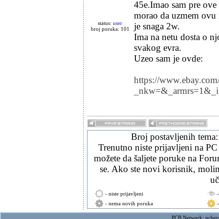
45e.Imao sam pre ove b/
morao da uzmem ovu i
status:
user
je snaga 2w.
broj poruka: 101
Ima na netu dosta o njo
svakog evra.
Uzeo sam je ovde:
https://www.ebay.com
_nkw=&_armrs=1&_
Broj postavljenih tema
Trenutno niste prijavljeni na PC
možete da šaljete poruke na Forum
se. Ako ste novi korisnik, mol
uč
- niste prijavljeni
- nema novih poruka
PCB Network:
pcber