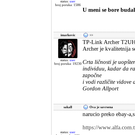
status:
user
broj poruka: 1586
U meni se bore budala
imarkovic
>>
TP-Link Archer T2UHP
Archer je kvalitetnija s
status:
user
Crta ličnosti je uopšte
broj poruka: 19230
individuu, kadar da ra
započne
i vodi različite vidov
Gordon Allport
sakall
Ova je savrsena
narucio preko ebay-a,s
https://www.alfa.com.
status:
user