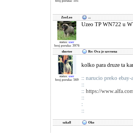
broj poruka: 101
ZooLoo
...
Uzeo TP WN722 u WW,
status:
user
broj poruka: 3976
shortee
Re: Ova je savrsena
kolko para druze ta kar
status:
user
:: narucio preko ebay-
broj poruka: 569
::
::
https://www.alfa.com
::
:
::
sakall
Oko