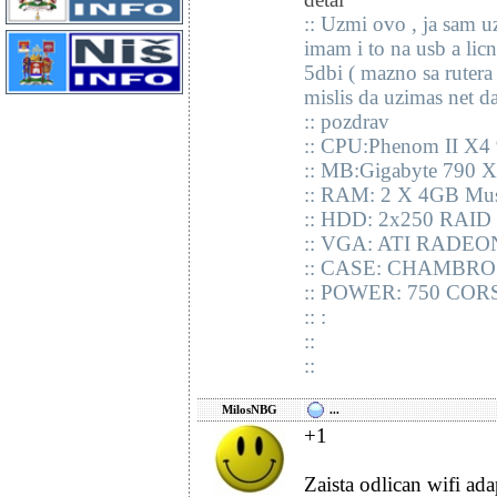
:: Uzmi ovo , ja sam u
imam i to na usb a lic
5dbi ( mazno sa rutera 
mislis da uzimas net dal
:: pozdrav
:: CPU:Phenom II X4
:: MB:Gigabyte 790 
:: RAM: 2 X 4GB M
:: HDD: 2x250 RAI
:: VGA: ATI RADEO
:: CASE: CHAMBRO
:: POWER: 750 CO
:: :
::
::
MilosNBG
...
+1
Zaista odlican wifi ada