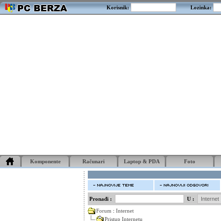
Korisnik:
Lozinka:
Komponente
Računari
Laptop & PDA
Foto
Pronađi :
U :
Forum
:
Internet
Pristup Internetu