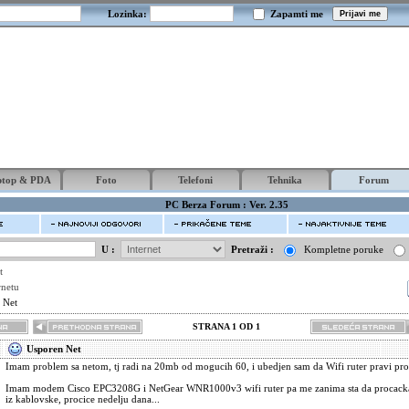
Lozinka:
Zapamti me
ptop & PDA
Foto
Telefoni
Tehnika
Forum
PC Berza Forum : Ver. 2.35
U :
Pretraži :
Kompletne poruke
t
rnetu
 Net
STRANA 1 OD 1
Usporen Net
Imam problem sa netom, tj radi na 20mb od mogucih 60, i ubedjen sam da Wifi ruter pravi pr
Imam modem Cisco EPC3208G i NetGear WNR1000v3 wifi ruter pa me zanima sta da procacka
iz kablovske, procice nedelju dana...