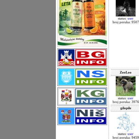
status:
user
broj poruka: 9507
ZooLoo
status:
user
broj poruka: 3976
gilopile
status:
user
broj poruka: 9459