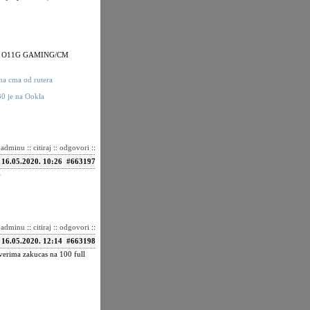
0TI O11G GAMING/CM
na cma od rutera
30 je na Ookla
i adminu
::
citiraj
::
odgovori
::
16.05.2020. 10:26
#663197
)
i adminu
::
citiraj
::
odgovori
::
16.05.2020. 12:14
#663198
verima zakucas na 100 full