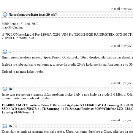
::
e-mail
::
prijav
Na svakom uredjaju imas 20 mb?
MBP Retina 13` Late 2012
macOS Catalina
i9 7920X/MasterLiquid Pro 120/GA-X299 UD4 Pro/32GB/240GB RAIDR/STRIX GTX108
750W/LG 27MB85Z-B
::
e-mail
::
prijav
...
Hmm, preko telefona mereno SpeedTestom Ookla preko 50mb dostize, telefona na par desetina
Izgleda me jebe na kablu od kompa, tu nece da predje 20mb kada merim na Fast.com a oko 30 
Upload je na max kako i treba.
::
e-mail
::
prijav
Re:
Imao sam pre nekog vremena sličan problem preko LAN-a nije htelo da pređe 5-6 Mbit-a. Odra
ponovo instalirao i radi kako treba.
I5 9400f+CM 212Evo
/Asus Prime B360-plus/
Gigabyte GTX1060 6GB G1 Gaming
/16GB D
SSD + WD black 750GB + 1Tb Samsung + 1Tb Seagate
/Raidmax 600W/
Chieftec LCX-03
/L
Lansing 4100/
Xonar D
::
e-mail
::
prijav
Re: ...
Znaci da ti je onda sa ruterima sve kako treba. Ubodi taj komp direktno u Cisco, tako ces da iz