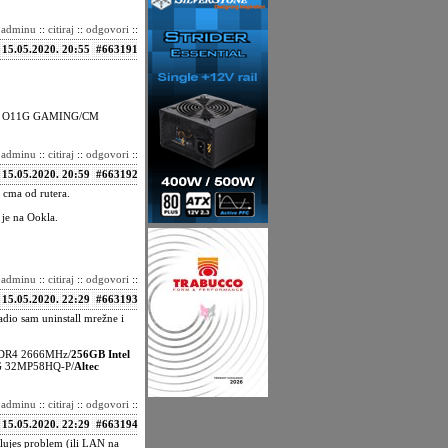
i adminu
::
citiraj
::
odgovori
::
15.05.2020. 20:55
#663191
0TI O11G GAMING/CM
i adminu
::
citiraj
::
odgovori
::
15.05.2020. 20:59
#663192
 cma od rutera.
je na Ookla.
i adminu
::
citiraj
::
odgovori
::
15.05.2020. 22:29
#663193
dio sam uninstall mrežne i
DR4 2666MHz/
256GB Intel
G 32MP58HQ-P/
Altec
i adminu
::
citiraj
::
odgovori
::
15.05.2020. 22:29
#663194
olujes problem (ili LAN na