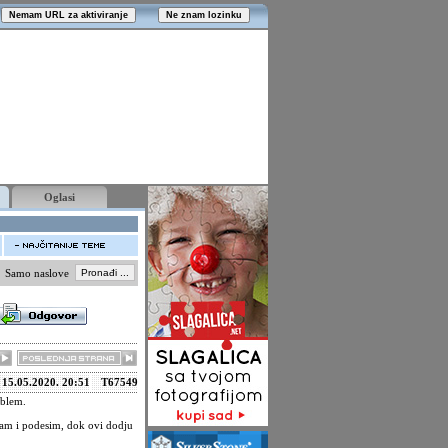
Oglasi
Samo naslove
15.05.2020. 20:51
T67549
oblem.
m i podesim, dok ovi dodju