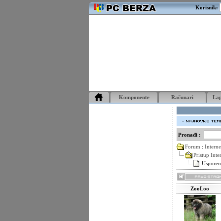
Korisnik:
Komponente
Računari
La
Pronađi :
Forum
:
Interne
Pristup Inte
Usporen
ZooLoo