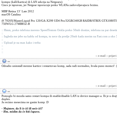
kompu (kabl/kartica) ili LAN sekcija na Netgearu).
Cisco je ispravan, jer Netgear isporucuje preko WLANa zadovoljavajucu brzinu.
MBP Retina 13` Late 2012
macOS Catalina
i9 7920X/MasterLiquid Pro 120/GA-X299 UD4 Pro/32GB/240GB RAIDR/STRIX GTX108
750W/LG 27MB85Z-B
:: Hmm, preko telefona mereno SpeedTestom Ookla preko 50mb dostize, telefona na par deseti
::
:: Izgleda me jebe na kablu od kompa, tu nece da predje 20mb kada merim na Fast.com a oko 
::
:: Upload je na max kako i treba
::
::
::
::
e-mail
::
prijav
...
Odradio uninstall mrezne kartice i restartovao komp, sada radi normalno, hvala puno momci! :
::
e-mail
::
prijav
...
Pomoglo bi mozda samo restart kompa ili enable/disable LAN iz device manager-a. Ili je u draj
duplex.
Ja recimo mesecima ne gasim komp :D
- Majstore, da li će ići ili neće ići?
- Hm, mislim da će biti čupavo.