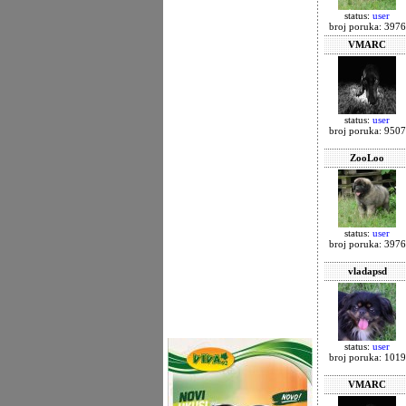
status:
user
broj poruka: 3976
VMARC
status:
user
broj poruka: 9507
ZooLoo
status:
user
broj poruka: 3976
vladapsd
status:
user
broj poruka: 1019
VMARC