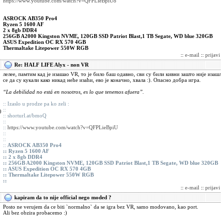
https://www.youtube.com/watch?v=QFPLieBpiU8
ASROCK AB350 Pro4
Ryzen 5 1600 AF
2 x 8gb DDR4
256GB A2000 Kingston NVME, 120GB SSD Patriot Blast,1 TB Segate, WD blue 320GB
ASUS Expedition OC RX 570 4GB
Thermaltake Litepower 550W RGB
::
e-mail
::
prijav
Re: HALF LIFE Alyx - non VR
лелее, памтим кад је изашао VR, то је било баш одавно, сви су били кивни зашто није изаш
се да су кукали како никад неће изаћи, ево је коначно, хвала :). Oпасно добра игра.
“La debilidad no está en nosotros, es lo que tenemos afuera”.
:: Izaslo u prodze pa ko zeli :
::
0
:: shorturl.at/bmoQ
::
::
https://www.youtube.com/watch?v=QFPLieBpiU
::
::
::
ASROCK AB350 Pro4
::
Ryzen 5 1600 AF
::
2 x 8gb DDR4
::
256GB A2000 Kingston NVME, 120GB SSD Patriot Blast,1 TB Segate, WD blue 320GB
::
ASUS Expedition OC RX 570 4GB
::
Thermaltake Litepower 550W RGB
::
::
e-mail
::
prijav
kapiram da to nije official nego moded ?
Posto ne verujem da ce biti `normalno` da se igra bez VR, samo modovano, kao port.
Ali bez obzira probacemo :)