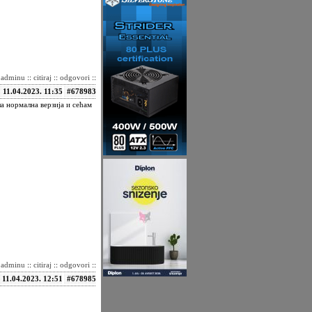
i adminu
::
citiraj
::
odgovori
::
11.04.2023. 11:35
#678983
ла нормална верзија и сећам
i adminu
::
citiraj
::
odgovori
::
11.04.2023. 12:51
#678985