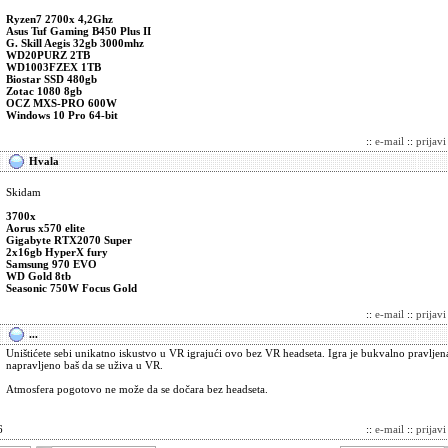
Ryzen7 2700x 4,2Ghz
Asus Tuf Gaming B450 Plus II
G. Skill Aegis 32gb 3000mhz
WD20PURZ 2TB
WD1003FZEX 1TB
Biostar SSD 480gb
Zotac 1080 8gb
OCZ MXS-PRO 600W
Windows 10 Pro 64-bit
::
e-mail
::
prijav
Hvala
Skidam
3700x
Aorus x570 elite
Gigabyte RTX2070 Super
2x16gb HyperX fury
Samsung 970 EVO
WD Gold 8tb
Seasonic 750W Focus Gold
::
e-mail
::
prijav
...
Uništićete sebi unikatno iskustvo u VR igrajući ovo bez VR headseta. Igra je bukvalno pravlje
napravljeno baš da se uživa u VR.
Atmosfera pogotovo ne može da se dočara bez headseta.
6
::
e-mail
::
prijav