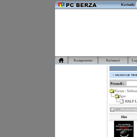
Korisnik:
Komponente
Računari
La
Pronađi :
Forum
:
Softve
Igre
HALF LI
filni