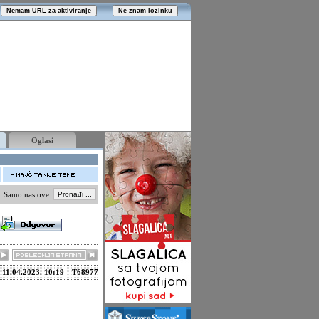
Oglasi
Samo naslove
11.04.2023. 10:19
T68977