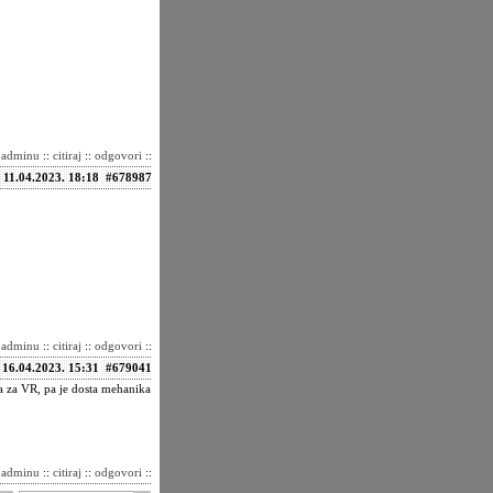
i adminu
::
citiraj
::
odgovori
::
11.04.2023. 18:18
#678987
i adminu
::
citiraj
::
odgovori
::
16.04.2023. 15:31
#679041
na za VR, pa je dosta mehanika
i adminu
::
citiraj
::
odgovori
::