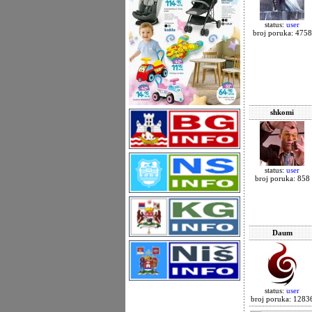
status:
user
broj poruka: 4758
shkomi
status:
user
broj poruka: 858
Daum
status:
user
broj poruka: 1283