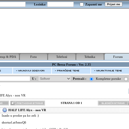
Lozinka:
Zapamti me
ptop & PDA
Foto
Telefoni
Tehnika
Forum
PC Berza Forum : Ver. 2.35
U :
Pretraži :
Kompletne poruke
r
FE Alyx - non VR
STRANA 1 OD 1
HALF LIFE Alyx - non VR
Izaslo u prodze pa ko zeli :)
shorturl.at/bmoQ6