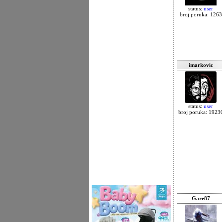
status:
user
broj poruka: 1263
imarkovic
status:
user
broj poruka: 1923
Gare87