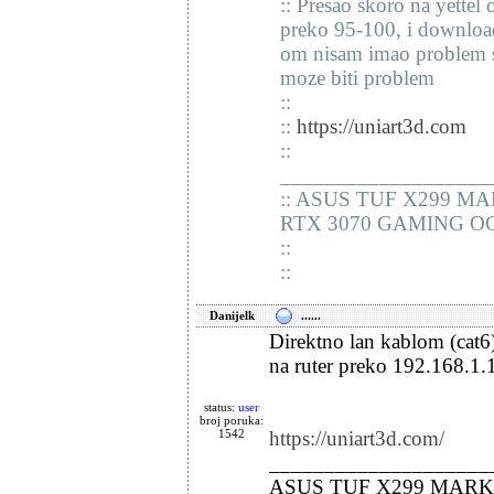
:: Presao skoro na yette
preko 95-100, i download 
om nisam imao problem sto
moze biti problem
::
::
https://uniart3d.com
::
___________________
:: ASUS TUF X299 MAR
RTX 3070 GAMING OC
::
::
Danijelk
......
Direktno lan kablom (cat6
na ruter preko 192.168.1.
status:
user
broj poruka:
1542
https://uniart3d.com/
____________________
ASUS TUF X299 MARK 1