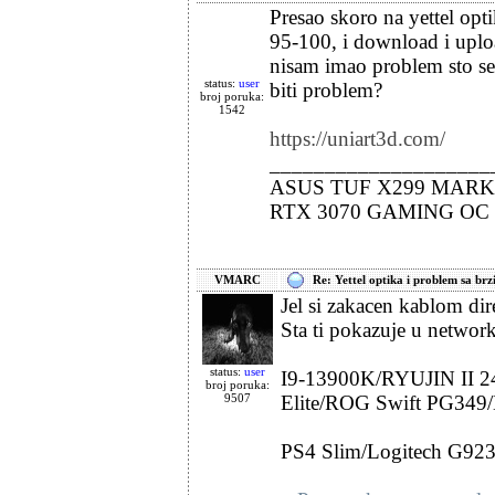
Presao skoro na yettel op
95-100, i download i uploa
nisam imao problem sto se 
status:
user
biti problem?
broj poruka:
1542
https://uniart3d.com/
____________________
ASUS TUF X299 MARK 1
RTX 3070 GAMING OC 
VMARC
Re: Yettel optika i problem sa br
Jel si zakacen kablom dire
Sta ti pokazuje u network
status:
user
I9-13900K/RYUJIN II 
broj poruka:
9507
Elite/ROG Swift PG349
PS4 Slim/Logitech G92