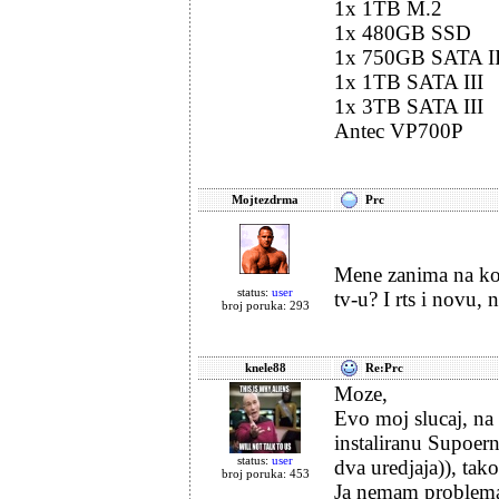
1x 1TB M.2
1x 480GB SSD
1x 750GB SATA II
1x 1TB SATA III
1x 3TB SATA III
Antec VP700P
Mojtezdrma
Prc
Mene zanima na koj
status:
user
tv-u? I rts i novu, 
broj poruka: 293
knele88
Re:Prc
Moze,
Evo moj slucaj, na
instaliranu Supoer
status:
user
dva uredjaja)), tak
broj poruka: 453
Ja nemam problema