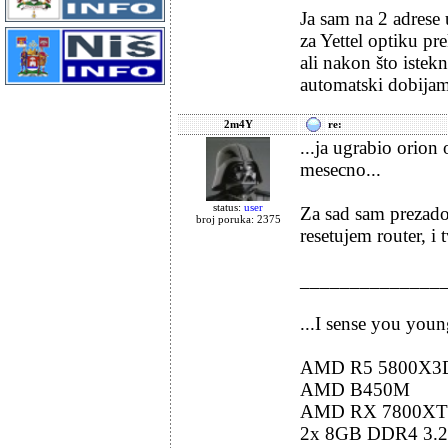
Ja sam na 2 adrese
za Yettel optiku pr
ali nakon što istek
automatski dobijam
2m4Y
re:
...ja ugrabio orio
mesecno...
status:
user
Za sad sam prezado
broj poruka: 2375
resetujem router, i 
______________
...I sense you you
AMD R5 5800X3
AMD B450M
AMD RX 7800XT
2x 8GB DDR4 3.