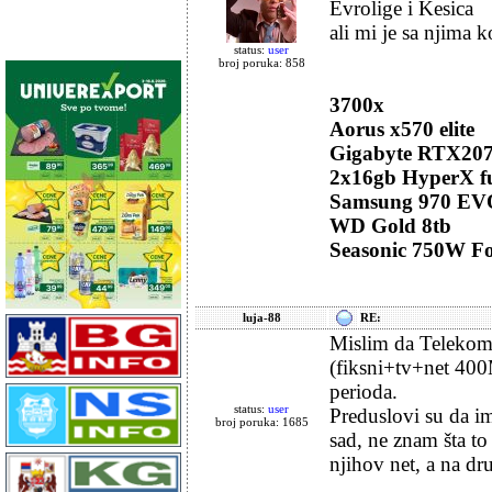
Evrolige i Kesica
ali mi je sa njima k
status:
user
broj poruka: 858
3700x
Aorus x570 elite
Gigabyte RTX207
2x16gb HyperX f
Samsung 970 EV
WD Gold 8tb
Seasonic 750W F
luja-88
RE:
Mislim da Telekom 
(fiksni+tv+net 400M
perioda.
status:
user
Preduslovi su da im
broj poruka: 1685
sad, ne znam šta to 
njihov net, a na dr