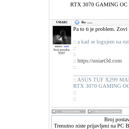
RTX 3070 GAMING OC 
VMARC
Re: ......
Pa to ti je problem. Zovi
:: a kad se logujem na r
status:
user
::
broj poruka:
9507
::
::
https://uniart3d.com
::
___________________
:: ASUS TUF X299 MAR
RTX 3070 GAMING OC
::
::
Broj posta
Trenutno niste prijavljeni na PC B