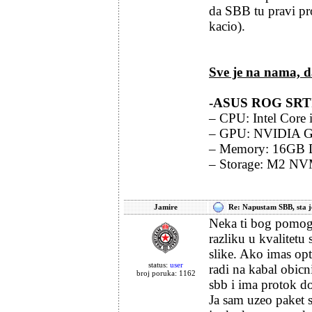
da SBB tu pravi pr
kacio).
Sve je na nama, da
-ASUS ROG SRT
– CPU: Intel Cor
– GPU: NVIDIA G
– Memory: 16GB
– Storage: M2 NV
Jamire
Re: Napustam SBB, sta je
Neka ti bog pomog
razliku u kvalitetu 
slike. Ako imas opt
status:
user
radi na kabal obicni
broj poruka: 1162
sbb i ima protok 
Ja sam uzeo paket s