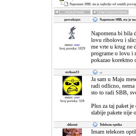
Napustam SBB, sta je najbolje od ostalih provaj
perrakojot
Napustam SBB, sta je naj
Napomena bi bila d
lovu ribolovu i sl
status:
user
me vrte u krug ne d
broj poruka: 1029
programe o lovu i r
pokazao korektno od
strikan33
...
Ja sam u Maju mese
radi odlicno, nema
sto to radi SBB, s
status:
user
broj poruka: 328
Plus za taj paket j
slabije pakete nije
shkomi
Telekom optika
Imam telekom optik