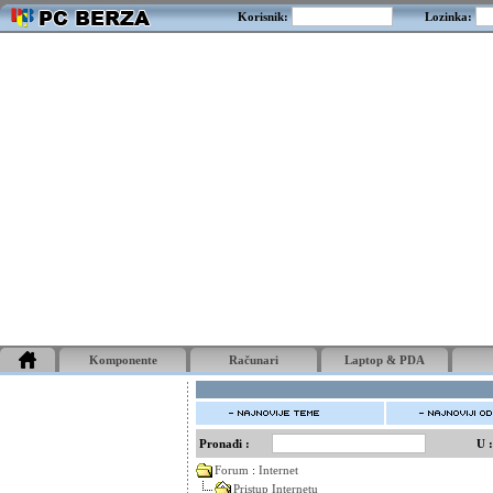
Korisnik:
Lozinka:
Komponente
Računari
Laptop & PDA
Pronađi :
U :
Forum
:
Internet
Pristup Internetu