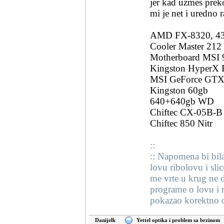
jer kad uzmes preko
mi je net i uredno r
AMD FX-8320, 43
Cooler Master 21
Motherboard MS
Kingston HyperX 
MSI GeForce GT
Kingston 60gb
640+640gb WD
Chiftec CX-05B-B
Chiftec 850 Nitr
::
:: Napomena bi bil
lovu ribolovu i sl
me vrte u krug ne d
programe o lovu i r
pokazao korektno od
Danijelk
Yettel optika i problem sa brzinom