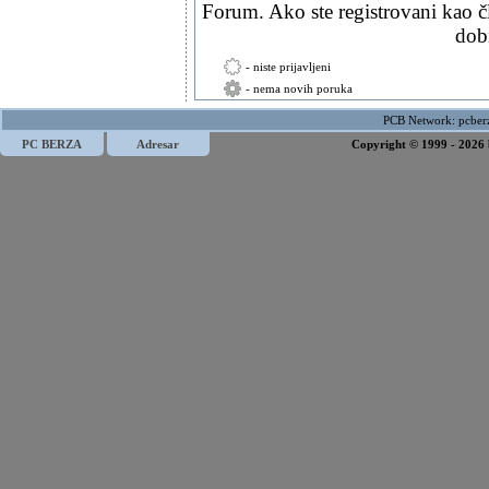
Forum. Ako ste registrovani kao č
dob
- niste prijavljeni
- nema novih poruka
PCB Network:
pcber
PC BERZA
Adresar
Copyright © 1999 - 2026