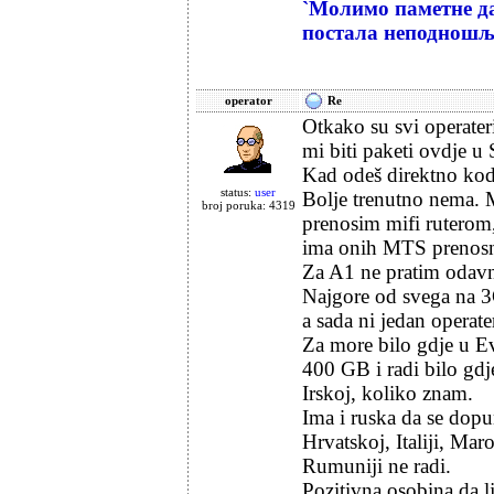
`Молимо паметне да
постала неподношљ
operator
Re
Otkako su svi operater
mi biti paketi ovdje u 
Kad odeš direktno kod 
status:
user
Bolje trenutno nema. 
broj poruka: 4319
prenosim mifi ruterom,a
ima onih MTS prenosni
Za A1 ne pratim odav
Najgore od svega na 
a sada ni jedan operat
Za more bilo gdje u Ev
400 GB i radi bilo gd
Irskoj, koliko znam.
Ima i ruska da se dopu
Hrvatskoj, Italiji, Ma
Rumuniji ne radi.
Pozitivna osobina da lj