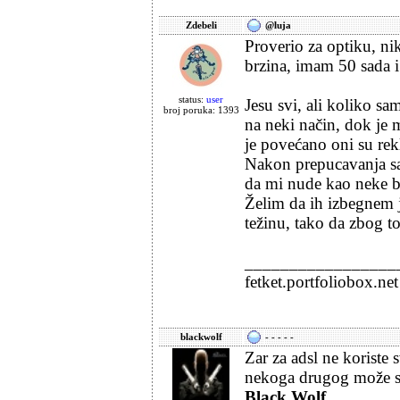
Zdebeli
@luja
Proverio za optiku, ni
brzina, imam 50 sada i 
status:
user
Jesu svi, ali koliko sa
broj poruka: 1393
na neki način, dok je 
je povećano oni su rekl
Nakon prepucavanja sa
da mi nude kao neke b
Želim da ih izbegnem 
težinu, tako da zbog t
_________________
fetket.portfoliobox.net
blackwolf
- - - - -
Zar za adsl ne koriste
nekoga drugog može sa
Black Wolf