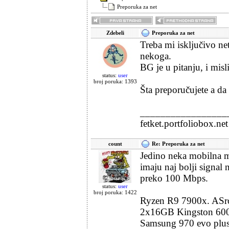
Preporuka za net
Zdebeli
Preporuka za net
Treba mi isključivo net,
nekoga.
BG je u pitanju, i misl
status:
user
broj poruka: 1393
Šta preporučujete a da 
_________________
fetket.portfoliobox.net
count
Re: Preporuka za net
Jedino neka mobilna mr
imaju naj bolji signal 
preko 100 Mbps.
status:
user
broj poruka: 1422
Ryzen R9 7900x. ASroc
2x16GB Kingston 60
Samsung 970 evo plu