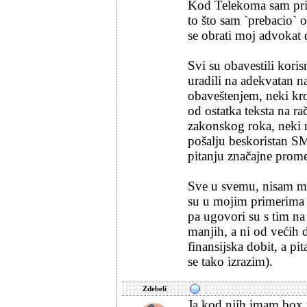
Kod Telekoma sam prime
to što sam `prebacio`
se obrati moj advokat 
Svi su obavestili korisn
uradili na adekvatan n
obaveštenjem, neki kr
od ostatka teksta na r
zakonskog roka, neki na
pošalju beskoristan SM
pitanju značajne prom
Sve u svemu, nisam mi
su u mojim primerima r
pa ugovori su s tim na
manjih, a ni od većih d
finansijska dobit, a pi
se tako izrazim).
Zdebeli
Ja kod njih imam box 