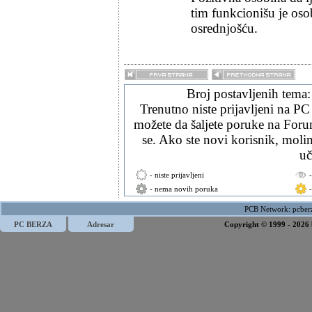
tim funkcionišu je oso
osrednjošću.
Broj postavljenih tema
Trenutno niste prijavljeni na PC
možete da šaljete poruke na Forum
se. Ako ste novi korisnik, mol
uč
- niste prijavljeni
- nema novih poruka
PCB Network:
pcber
PC BERZA
Adresar
Copyright © 1999 - 2026