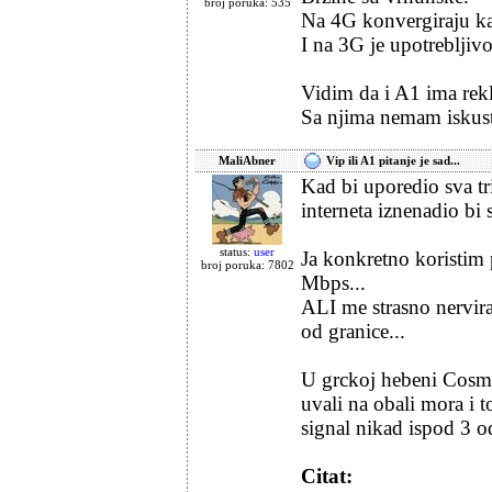
broj poruka: 535
Na 4G konvergiraju k
I na 3G je upotrebljivo
Vidim da i A1 ima rek
Sa njima nemam iskus
MaliAbner
Vip ili A1 pitanje je sad...
Kad bi uporedio sva tri
interneta iznenadio bi s
status:
user
Ja konkretno koristim
broj poruka: 7802
Mbps...
ALI me strasno nervi
od granice...
U grckoj hebeni Cosmo
uvali na obali mora i 
signal nikad ispod 3 o
Citat: