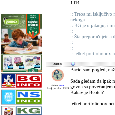
1TB,.
:: Treba mi isključivo n
nekoga
:: BG je u pitanju, i m
::
:: Šta preporučujete a 
::
:: _______________
:: fetket.portfoliobox.n
Zdebeli
Bacio sam pogled, nažal
Sada gledam da ipak mo
status:
user
govna sa povećanjem 
broj poruka: 1393
Kakav je Beotel?
_________________
fetket.portfoliobox.net