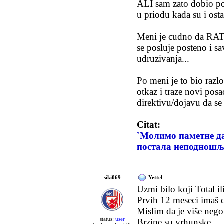
ALI sam zato dobio po
u priodu kada su i ostal
Meni je cudno da RATEL
se posluje posteno i 
udruzivanja...
Po meni je to bio raz
otkaz i traze novi posa
direktivu/dojavu da se
Citat:
`Молимо паметне да
постала неподношљ
siki069
Yettel
Uzmi bilo koji Total il
Prvih 12 meseci imaš
Mislim da je više nego
status:
user
Brzine su vrhunske.