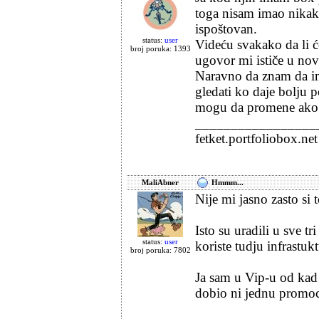
toga nisam imao nikak
ispoštovan.
status:
user
Videću svakako da li ć
broj poruka: 1393
ugovor mi ističe u no
Naravno da znam da im j
gledati ko daje bolju
mogu da promene ako i
_________________
fetket.portfoliobox.net
MaliAbner
Hmmm...
Nije mi jasno zasto si t
Isto su uradili u sve t
status:
user
koriste tudju infrastukt
broj poruka: 7802
Ja sam u Vip-u od kad
dobio ni jednu promocij