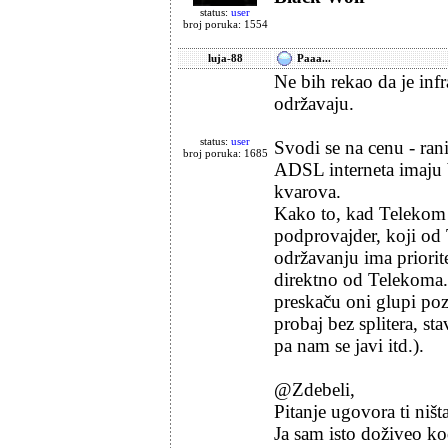
status:
user
broj poruka: 1554
luja-88
Paaa...
Ne bih rekao da je infr
održavaju.
status:
user
Svodi se na cenu - ran
broj poruka: 1685
ADSL interneta imaju br
kvarova.
Kako to, kad Telekom 
podprovajder, koji od
održavanju ima priorit
direktno od Telekoma.
preskaču oni glupi pozi
probaj bez splitera, sta
pa nam se javi itd.).
@Zdebeli,
Pitanje ugovora ti ništ
Ja sam isto doživeo ko