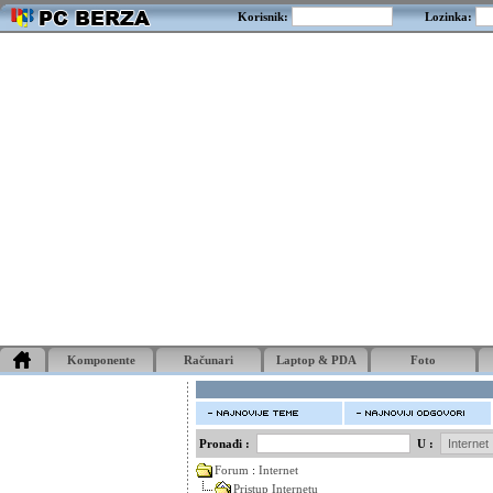
Korisnik:
Lozinka:
Komponente
Računari
Laptop & PDA
Foto
Pronađi :
U :
Forum
:
Internet
Pristup Internetu