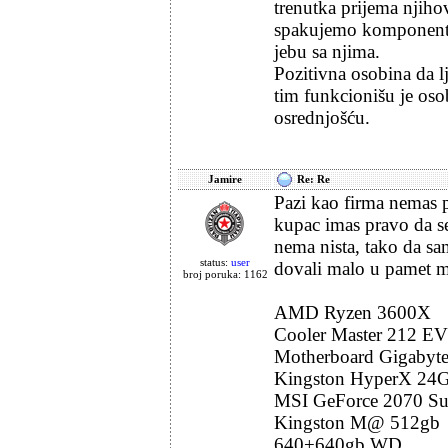
trenutka prijema njih
spakujemo komponentu 
jebu sa njima.
Pozitivna osobina da lj
tim funkcionišu je oso
osrednjošću.
Jamire
Re: Re
Pazi kao firma nemas p
kupac imas pravo da se 
nema nista, tako da s
status:
user
dovali malo u pamet m
broj poruka: 1162
AMD Ryzen 3600X
Cooler Master 212 E
Motherboard Gigabyte
Kingston HyperX 24
MSI GeForce 2070 Su
Kingston M@ 512gb
640+640gb WD