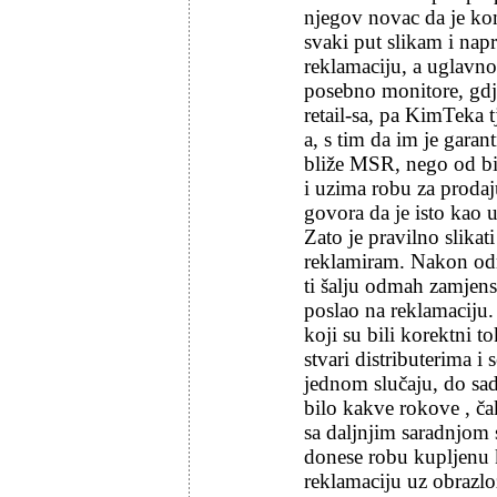
njegov novac da je ko
svaki put slikam i na
reklamaciju, a uglavno
posebno monitore, gdje
retail-sa, pa KimTeka t
a, s tim da im je garan
bliže MSR, nego od bi
i uzima robu za proda
govora da je isto kao 
Zato je pravilno slika
reklamiram. Nakon odr
ti šalju odmah zamjens
poslao na reklamaciju. 
koji su bili korektni t
stvari distributerima i
jednom slučaju, do sada
bilo kakve rokove , č
sa daljnjim saradnjom 
donese robu kupljenu 
reklamaciju uz obrazlo