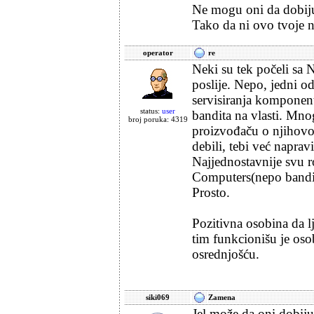
Ne mogu oni da dobiju
Tako da ni ovo tvoje n
operator
re
Neki su tek počeli sa N
poslije. Nepo, jedni od
servisiranja komponent
status:
user
bandita na vlasti. Mno
broj poruka: 4319
proizvođaču o njihovo
debili, tebi već naprav
Najjednostavnije svu r
Computers(nepo bandit
Prosto.
Pozitivna osobina da lj
tim funkcionišu je oso
osrednjošću.
siki069
Zamena
Jel može da oni dobiju