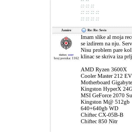
:: :: ::
:: :: :: ::
:: :: :: ::
Jamire
Re: Re: Sevis
Imam slike al moja rece
se izdirem na nju. Serv
Nisu problem pare kolk
status:
user
klinac se skriva iza prl
broj poruka: 1162
AMD Ryzen 3600X
Cooler Master 212 E
Motherboard Gigabyte
Kingston HyperX 24
MSI GeForce 2070 Su
Kingston M@ 512gb
640+640gb WD
Chiftec CX-05B-B
Chiftec 850 Nitr