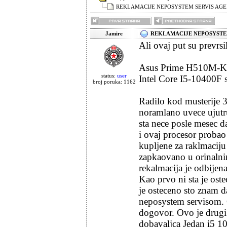
REKLAMACIJE NEPOSYSTEM SERVIS AGE
Jamire
REKLAMACIJE NEPOSYSTEM
Ali ovaj put su prevrsi
Asus Prime H510M-
status:
user
Intel Core I5-10400
broj poruka: 1162
Radilo kod musterije 
noramlano uvece ujutru
sta nece posle mesec d
i ovaj procesor proba
kupljene za raklmacij
zapkaovano u orinalni
rekalmacija je odbijena
Kao prvo ni sta je ost
je osteceno sto znam da
neposystem servisom. 
dogovor. Ovo je drugi
dobavaljca Jedan i5 1