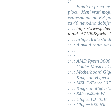
::
:: :: Batali tu pricu 
plocu. Meni vrati moj
expresno ide na KP po
za 40 navodno dobije
:: ::
https://www.pcber
topid=57100&forid=
:: :: Srbija Brale sta 
:: :: A otkud znam da 
:: ::
:: ::
:: :: AMD Ryzen 3600
:: :: Cooler Master 2
:: :: Motherboard Gig
:: :: Kingston Hyper
:: :: MSI GeForce 20
:: :: Kingston M@ 51
:: :: 640+640gb W
:: :: Chiftec CX-05B-
:: :: Chiftec 850 Nit
:: ::