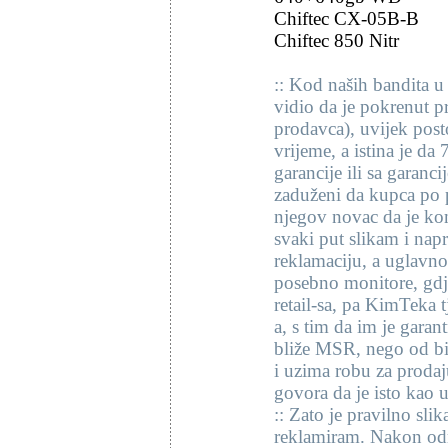
Chiftec CX-05B-B
Chiftec 850 Nitr
:: Kod naših bandita u
vidio da je pokrenut pr
prodavca), uvijek posto
vrijeme, a istina je d
garancije ili sa garan
zaduženi da kupca po 
njegov novac da je ko
svaki put slikam i na
reklamaciju, a uglavno
posebno monitore, gdje
retail-sa, pa KimTeka t
a, s tim da im je garan
bliže MSR, nego od bi
i uzima robu za proda
govora da je isto kao
:: Zato je pravilno sli
reklamiram. Nakon odr