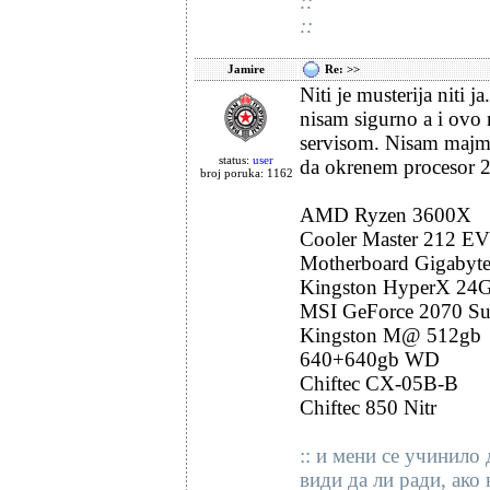
::
::
Jamire
Re: >>
Niti je musterija niti 
nisam sigurno a i ovo 
servisom. Nisam majmu
status:
user
da okrenem procesor 2
broj poruka: 1162
AMD Ryzen 3600X
Cooler Master 212 E
Motherboard Gigabyte
Kingston HyperX 24
MSI GeForce 2070 Su
Kingston M@ 512gb
640+640gb WD
Chiftec CX-05B-B
Chiftec 850 Nitr
:: и мени се учинило 
види да ли ради, ако 