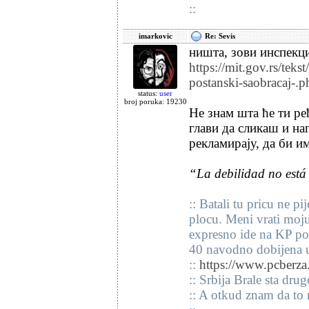
::
imarkovic
Re: Sevis
ништа, зови инспекци
https://mit.gov.rs/teks
postanski-saobracaj-.p
status:
user
broj poruka: 19230
Не знам шта ће ти ре
глави да сликаш и на
рекламирају, да би и
“La debilidad no está 
:: Batali tu pricu ne 
plocu. Meni vrati moj
expresno ide na KP po 
40 navodno dobijena 
::
https://www.pcberz
:: Srbija Brale sta drug
:: A otkud znam da to 