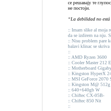
се решавају те глупо
не постоји.
“La debilidad no está 
:: Imam slike al moja r
da se izdirem na nju. S
:: Nisu problem pare k
balavi klinac se skriva 
::
:: AMD Ryzen 3600
:: Cooler Master 212 
:: Motherboard Gigab
:: Kingston HyperX 
:: MSI GeForce 2070 
:: Kingston M@ 512g
:: 640+640gb W
:: Chiftec CX-05B-
:: Chiftec 850 Nit
::