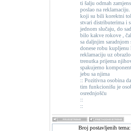
ti šalju odmah zamjens
poslao na reklamaciju. 
koji su bili korektni t
stvari distributerima i
jednom slučaju, do sada
bilo kakve rokove , č
sa daljnjim saradnjom 
donese robu kupljenu 
reklamaciju uz obrazlo
trenutka prijema njih
spakujemo komponentu 
jebu sa njima
:: Pozitivna osobina da
tim funkcionišu je oso
osrednjošću
::
::
Broj postavljenih tema