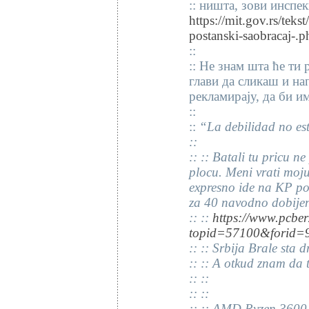
:: ништа, зови инспек
https://mit.gov.rs/teks
postanski-saobracaj-.p
::
:: Не знам шта ће ти 
глави да сликаш и на
рекламирају, да би и
::
::
“La debilidad no est
::
:: :: Batali tu pricu 
plocu. Meni vrati moj
expresno ide na KP po
za 40 navodno dobije
:: ::
https://www.pcber
topid=57100&forid=
:: :: Srbija Brale sta 
:: :: A otkud znam da 
:: ::
:: ::
:: :: AMD Ryzen 3600