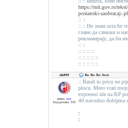
:: :: ништа, зови инс
https://mit.gov.rs/teks
postanski-saobracaj-.p
:: ::
:: :: Не знам шта ће 
глави да сликаш и на
рекламирају, да би и
:: ::
:: :: :: ::
:: :: :: :: ::
:: :: :: :: ::
siki069
Re: Re: Re: Sevis
:: Batali tu pricu ne 
plocu. Meni vrati moj
expresno ide na KP po 
status:
user
40 navodno dobijena 
broj poruka: 535
:
: