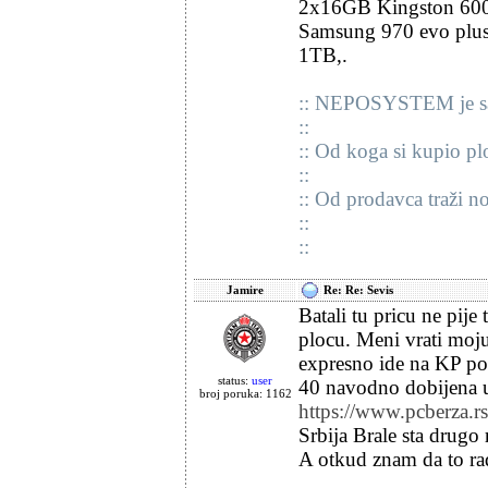
2x16GB Kingston 60
Samsung 970 evo plu
1TB,.
:: NEPOSYSTEM je sa
::
:: Od koga si kupio pl
::
:: Od prodavca traži n
::
::
Jamire
Re: Re: Sevis
Batali tu pricu ne pij
plocu. Meni vrati moj
expresno ide na KP po 
status:
user
40 navodno dobijena u
broj poruka: 1162
https://www.pcberza.
Srbija Brale sta drugo 
A otkud znam da to rad