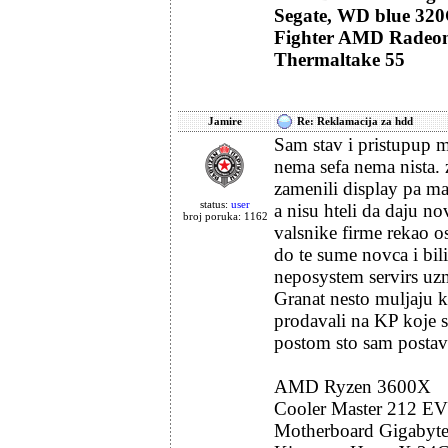
Segate, WD blue 32
Fighter AMD Rade
Thermaltake 55
Jamire
Re: Reklamacija za hdd
Sam stav i pristupup mus
nema sefa nema nista. 
zamenili display pa m
status:
user
a nisu hteli da daju no
broj poruka: 1162
valsnike firme rekao o
do te sume novca i bili
neposystem servirs uzm
Granat nesto muljaju ka
prodavali na KP koje s
postom sto sam postav
AMD Ryzen 3600X
Cooler Master 212 E
Motherboard Gigabyte