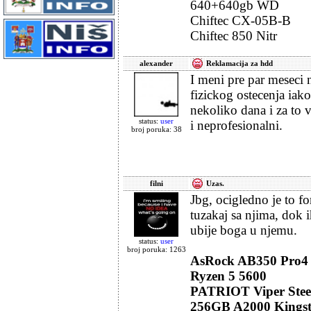
640+640gb WD
Chiftec CX-05B-B
Chiftec 850 Nitr
alexander
Reklamacija za hdd
I meni pre par meseci 
fizickog ostecenja iak
nekoliko dana i za to
status:
user
i neprofesionalni.
broj poruka: 38
filni
Uzas.
Jbg, ocigledno je to fo
tuzakaj sa njima, dok i
ubije boga u njemu.
status:
user
broj poruka: 1263
AsRock AB350 Pro4
Ryzen 5 5600
PATRIOT Viper Ste
256GB A2000 Kingst