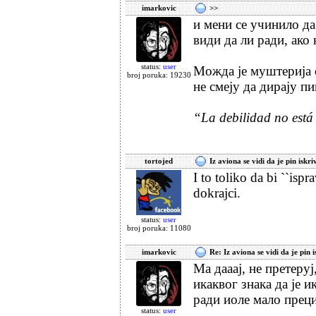
imarkovic
>>
и мени се учинило да 
види да ли ради, ако 
status:
user
Можда је муштерија 
broj poruka: 19230
не смеју да дирају п
“La debilidad no está 
tortojed
Iz aviona se vidi da je pin iskri
I to toliko da bi ``isp
dokrajci.
status:
user
broj poruka: 11080
imarkovic
Re: Iz aviona se vidi da je pin i
Ма дааај, не претеруј
икаквог знака да је и
ради иоле мало преци
status:
user