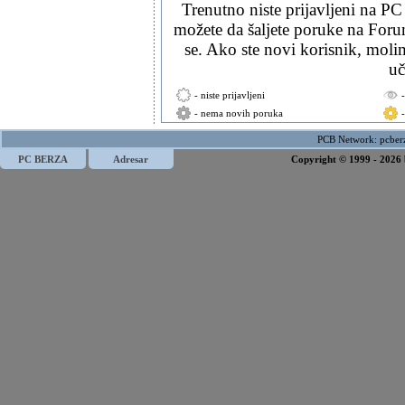
Trenutno niste prijavljeni na PC
možete da šaljete poruke na Forum
se. Ako ste novi korisnik, mol
uč
- niste prijavljeni
- nema novih poruka
PCB Network:
pcber
PC BERZA
Adresar
Copyright © 1999 - 2026