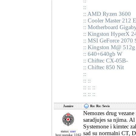
::
::
:: AMD Ryzen 3600
:: Cooler Master 212 
:: Motherboard Gigab
:: Kingston HyperX 
:: MSI GeForce 2070 
:: Kingston M@ 512g
:: 640+640gb W
:: Chiftec CX-05B-
:: Chiftec 850 Nit
::
:: ::
:: :: ::
:: :: ::
Jamire
Re: Re: Sevis
Nemozes drug vezane r
saradjujes sa njima. Al
Systemone i kimtec za
status:
user
sad su normalni CT, DS
broj poruka: 1162