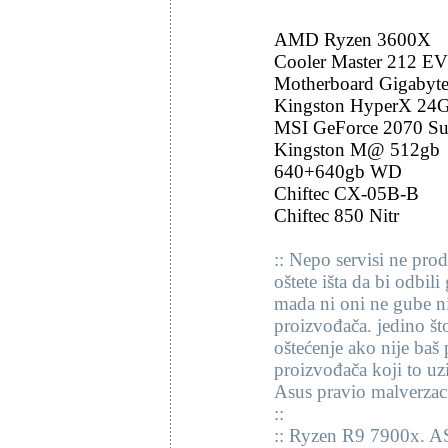
AMD Ryzen 3600X
Cooler Master 212 E
Motherboard Gigabyte
Kingston HyperX 24
MSI GeForce 2070 Su
Kingston M@ 512gb
640+640gb WD
Chiftec CX-05B-B
Chiftec 850 Nitr
:: Nepo servisi ne pro
oštete išta da bi odbil
mada ni oni ne gube n
proizvođača. jedino št
oštećenje ako nije baš
proizvođača koji to uz
Asus pravio malverzac
::
:: Ryzen R9 7900x. AS