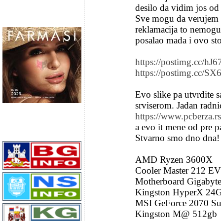
desilo da vidim jos od
Sve mogu da verujem a
reklamacija to nemogu
posalao mada i ovo sto
https://postimg.cc/hJ
https://postimg.cc/
Evo slike pa utvrdite s
srviserom. Jadan radnic
https://www.pcberza.
a evo it mene od pre p
Stvarno smo dno dna!
AMD Ryzen 3600X
Cooler Master 212 E
Motherboard Gigabyte
Kingston HyperX 24
MSI GeForce 2070 Su
Kingston M@ 512gb