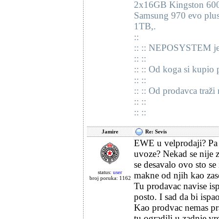
2x16GB Kingston 60
Samsung 970 evo plu
1TB,.
::
:: :: NEPOSYSTEM je 
:: ::
:: :: Od koga si kupio 
:: ::
:: :: Od prodavca traž
:: ::
:: ::
Jamire
Re: Sevis
EWE u velprodaji? Pa n
uvoze? Nekad se nije 
se desavalo ovo sto se 
status:
user
makne od njih kao zase
broj poruka: 1162
Tu prodavac navise is
posto. I sad da bi isp
Kao prodvac nemas prav
tu ogradili u zadnje vr