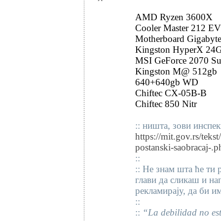
AMD Ryzen 3600X
Cooler Master 212 E
Motherboard Gigabyte
Kingston HyperX 24
MSI GeForce 2070 Su
Kingston M@ 512gb
640+640gb WD
Chiftec CX-05B-B
Chiftec 850 Nitr
:: ништа, зови инспек
https://mit.gov.rs/teks
postanski-saobracaj-.p
::
:: Не знам шта ће ти 
глави да сликаш и на
рекламирају, да би и
::
::
“La debilidad no est