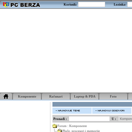
Korisnik:
Lozinka:
Komponente
Računari
Laptop & PDA
Foto
Pronađi :
U :
Forum
:
Komponente
Ploče, procesori i memorije