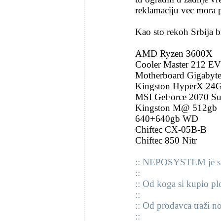
reklamaciju vec mora 
Kao sto rekoh Srbija bra
AMD Ryzen 3600X
Cooler Master 212 E
Motherboard Gigabyte
Kingston HyperX 24
MSI GeForce 2070 Su
Kingston M@ 512gb
640+640gb WD
Chiftec CX-05B-B
Chiftec 850 Nitr
:: NEPOSYSTEM je sa
::
:: Od koga si kupio pl
::
:: Od prodavca traži n
::