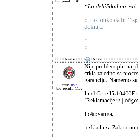
broj poruka: 19230
“La debilidad no está 
:: I to toliko da bi ``
dokrajci
::
::
::
Jamire
Re: >>
Nije problem pin na pl
crkla zajedno sa proce
garanciju. Namerno su i
status:
user
broj poruka: 1162
Intel Core I5-10400
`Reklamacije.rs | odgo
Poštovani/a,
u skladu sa Zakonom o 