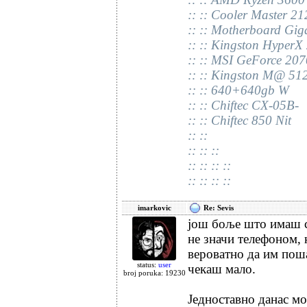
:: :: Cooler Master 2
:: :: Motherboard Gig
:: :: Kingston Hyper
:: :: MSI GeForce 20
:: :: Kingston M@ 51
:: :: 640+640gb W
:: :: Chiftec CX-05B-
:: :: Chiftec 850 Nit
:: ::
:: :: ::
:: :: :: ::
:: :: :: ::
imarkovic
Re: Sevis
још боље што имаш с
не значи телефоном, 
вероватно да им поша
status:
user
чекаш мало.
broj poruka: 19230
Једноставно данас мо