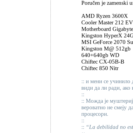
Poručen je zamenski ur
AMD Ryzen 3600X
Cooler Master 212 E
Motherboard Gigabyte
Kingston HyperX 24
MSI GeForce 2070 Su
Kingston M@ 512gb
640+640gb WD
Chiftec CX-05B-B
Chiftec 850 Nitr
:: и мени се учинило 
види да ли ради, ако 
::
:: Можда је муштериј
вероватно не смеју д
процесори.
::
::
“La debilidad no est