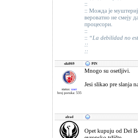
::
:: Можда је муштериј
вероватно не смеју д
процесори.
::
::
“La debilidad no est
::
::
siki069
PIN
Mnogo su osetljivi.
Jesi slikao pre slanja 
status:
user
broj poruka: 535
alrad
Opet kupuju od Del Boj
evropsko tržište.