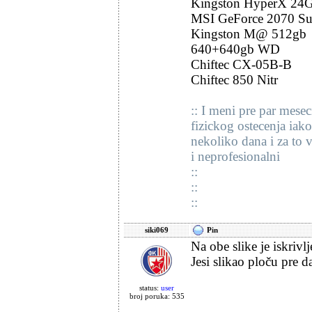
Kingston HyperX 24
MSI GeForce 2070 Su
Kingston M@ 512gb
640+640gb WD
Chiftec CX-05B-B
Chiftec 850 Nitr
:: I meni pre par mesec
fizickog ostecenja iak
nekoliko dana i za to
i neprofesionalni
::
::
::
siki069
Pin
Na obe slike je iskrivlj
Jesi slikao ploču pre 
status:
user
broj poruka: 535