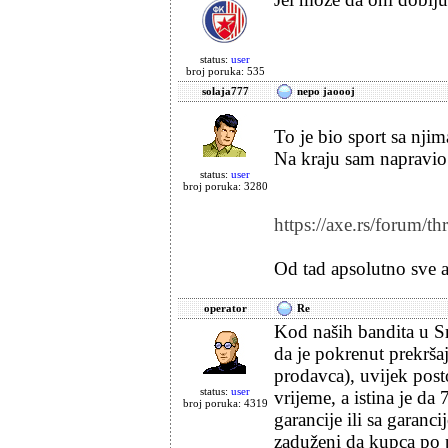
status:
user
broj poruka: 535
solaja777
nepo jaoooj
To je bio sport sa njim
Na kraju sam napravio 
status:
user
broj poruka: 3280
https://axe.rs/forum/t
Od tad apsolutno sve
operator
Re
Kod naših bandita u Sr
da je pokrenut prekršaj
prodavca), uvijek posto
status:
user
vrijeme, a istina je d
broj poruka: 4319
garancije ili sa garan
zaduženi da kupca po 