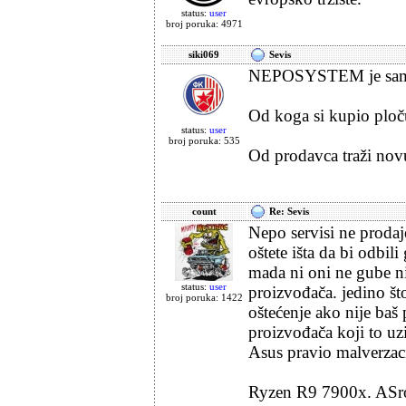
status:
user
broj poruka: 4971
siki069
Sevis
NEPOSYSTEM je samo
Od koga si kupio ploč
status:
user
broj poruka: 535
Od prodavca traži nov
count
Re: Sevis
Nepo servisi ne prodaj
oštete išta da bi odbil
mada ni oni ne gube n
status:
user
proizvođača. jedino št
broj poruka: 1422
oštećenje ako nije baš
proizvođača koji to uz
Asus pravio malverzac
Ryzen R9 7900x. ASroc