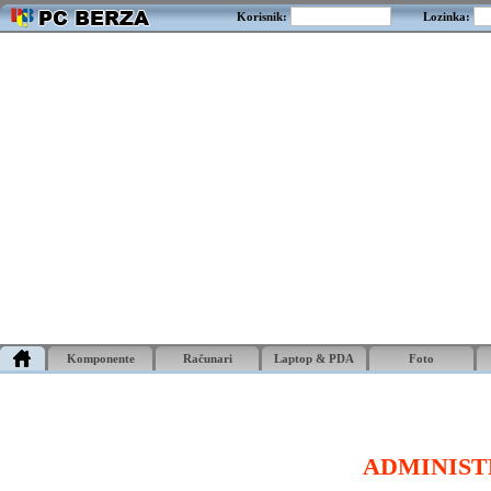
Korisnik:
Lozinka:
Komponente
Računari
Laptop & PDA
Foto
ADMINIST