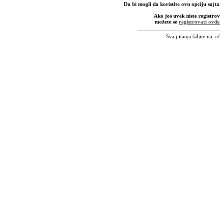
Da bi mogli da koristite ovu opciju sajta
Ako jos uvek niste registrov
možete se
registrovati ovde
Sva pitanja šaljite na:
of