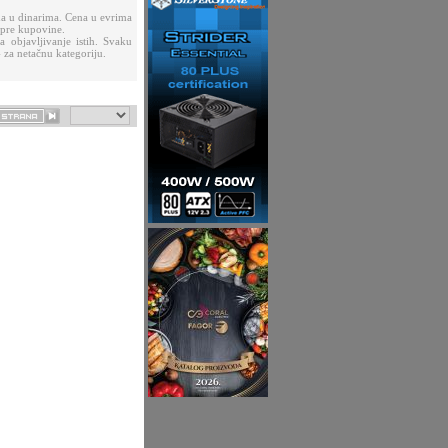
a u dinarima. Cena u evrima
 pre kupovine.
 objavljivanje istih. Svaku
 za netačnu kategoriju.