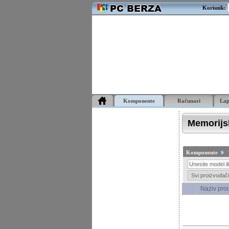
Korisnik:
Komponente
Računari
La
Memorijsk
Komponente
Naziv pro