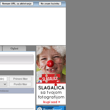
Oglasi
rodavac
K