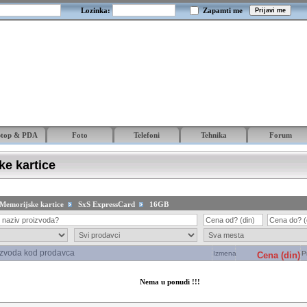
Lozinka:
Zapamti me
ptop & PDA
Foto
Telefoni
Tehnika
Forum
e kartice
Memorijske kartice
SxS ExpressCard
16GB
izvoda kod prodavca
Izmena
P
Cena (din)
Nema u ponudi !!!