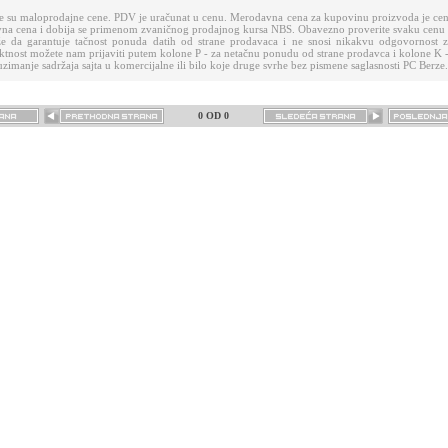
e su maloprodajne cene. PDV je uračunat u cenu. Merodavna cena za kupovinu proizvoda je cen
vna cena i dobija se primenom zvaničnog prodajnog kursa NBS. Obavezno proverite svaku cenu
 da garantuje tačnost ponuda datih od strane prodavaca i ne snosi nikakvu odgovornost za
tnost možete nam prijaviti putem kolone P - za netačnu ponudu od strane prodavca i kolone K -
zimanje sadržaja sajta u komercijalne ili bilo koje druge svrhe bez pismene saglasnosti PC Berze.
0 OD 0