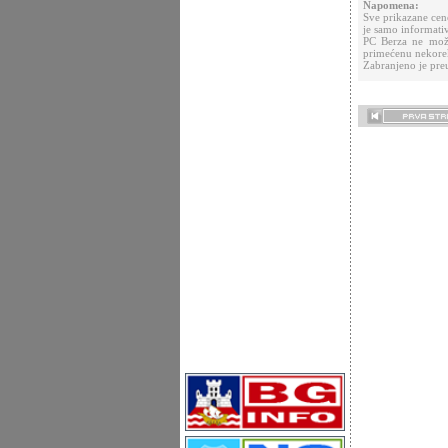
Napomena:
Sve prikazane cen
je samo informati
PC Berza ne može
primećenu nekorek
Zabranjeno je preu