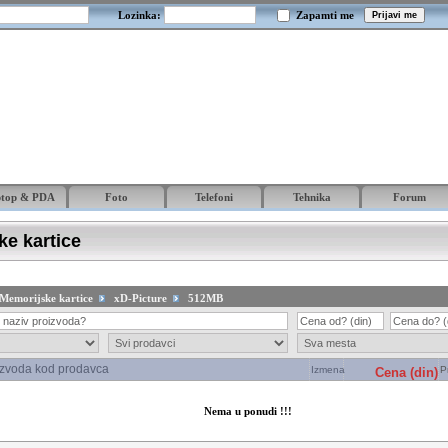
Lozinka:
Zapamti me
ptop & PDA
Foto
Telefoni
Tehnika
Forum
e kartice
Memorijske kartice
xD-Picture
512MB
izvoda kod prodavca
Izmena
P
Cena (din)
Nema u ponudi !!!