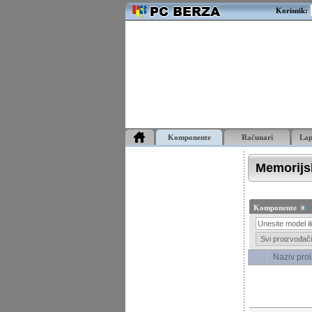
Korisnik:
Komponente
Računari
La
Memorijsk
Komponente
Naziv pro