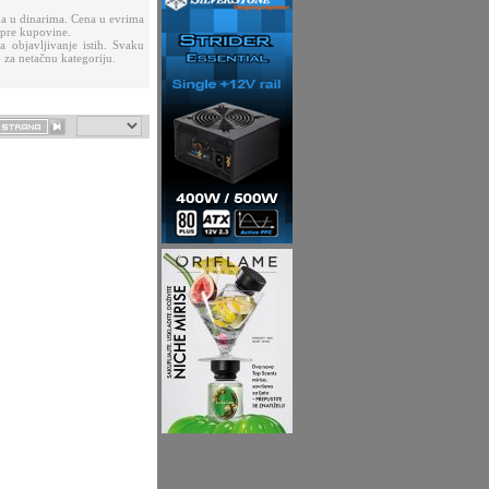
a u dinarima. Cena u evrima
 pre kupovine.
 objavljivanje istih. Svaku
 za netačnu kategoriju.