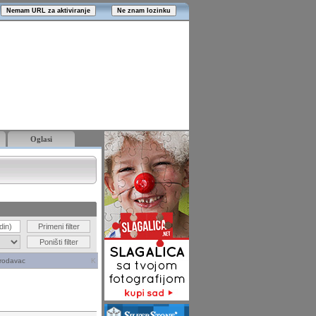
Oglasi
rodavac
K