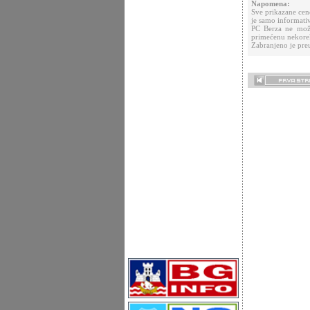
Napomena:
Sve prikazane cen
je samo informati
PC Berza ne može
primećenu nekorek
Zabranjeno je preu