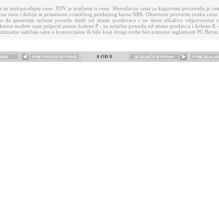
e su maloprodajne cene. PDV je uračunat u cenu. Merodavna cena za kupovinu proizvoda je cen
vna cena i dobija se primenom zvaničnog prodajnog kursa NBS. Obavezno proverite svaku cenu
 da garantuje tačnost ponuda datih od strane prodavaca i ne snosi nikakvu odgovornost za
tnost možete nam prijaviti putem kolone P - za netačnu ponudu od strane prodavca i kolone K -
zimanje sadržaja sajta u komercijalne ili bilo koje druge svrhe bez pismene saglasnosti PC Berze.
0 OD 0