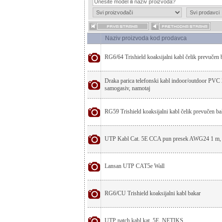
Naziv proizvoda kod prodavca
RG6/64 Trishield koaksijalni kabl čelik prevučen
Draka parica telefonski kabl indoor/outdoor 
samogasiv, namotaj
RG59 Trishield koaksijalni kabl čelik prevučen b
UTP Kabl Cat. 5E CCA pun presek AWG24 1 m, 
Lansan UTP CAT5e Wall
RG6/CU Trishield koaksijalni kabl bakar
UTP patch kabl kat. 5E, NETIKS