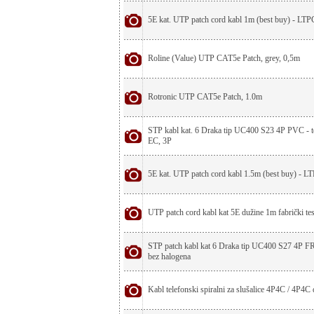
5E kat. UTP patch cord kabl 1m (best buy) - L
Roline (Value) UTP CAT5e Patch, grey, 0,5m
Rotronic UTP CAT5e Patch, 1.0m
STP kabl kat. 6 Draka tip UC400 S23 4P PVC - t
EC, 3P
5E kat. UTP patch cord kabl 1.5m (best buy) - 
UTP patch cord kabl kat 5E dužine 1m fabrički tes
STP patch kabl kat 6 Draka tip UC400 S27 4P F
bez halogena
Kabl telefonski spiralni za slušalice 4P4C / 4P4C