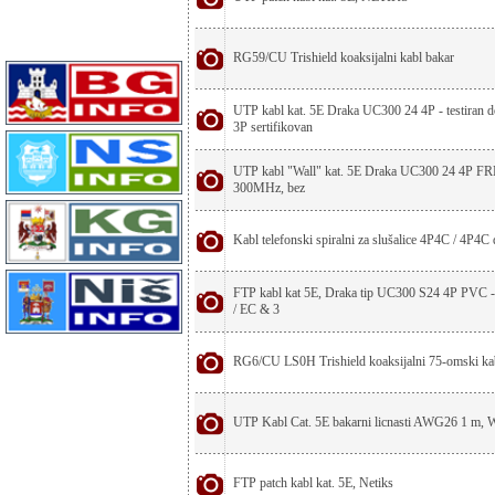
RG59/CU Trishield koaksijalni kabl bakar
UTP kabl kat. 5E Draka UC300 24 4P - testiran 
3P sertifikovan
UTP kabl "Wall" kat. 5E Draka UC300 24 4P FRN
300MHz, bez
Kabl telefonski spiralni za slušalice 4P4C / 4P4C
FTP kabl kat 5E, Draka tip UC300 S24 4P PVC -
/ EC & 3
RG6/CU LS0H Trishield koaksijalni 75-omski kab
UTP Kabl Cat. 5E bakarni licnasti AWG26 1 m, W
FTP patch kabl kat. 5E, Netiks