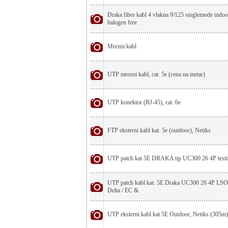
Draka fiber kabl 4 vlakna 9/125 singlemode indo
halogen free
Mrezni kabl
UTP mrezni kabl, cat. 5e (cena na metar)
UTP konektor (RJ-45), cat. 6e
FTP eksterni kabl kat. 5e (outdoor), Netiks
UTP patch kat 5E DRAKA tip UC300 26 4P test
UTP patch kabl kat. 5E Draka UC300 26 4P LSO
Delta / EC &
UTP eksterni kabl kat 5E Outdoor, Netiks (305m)