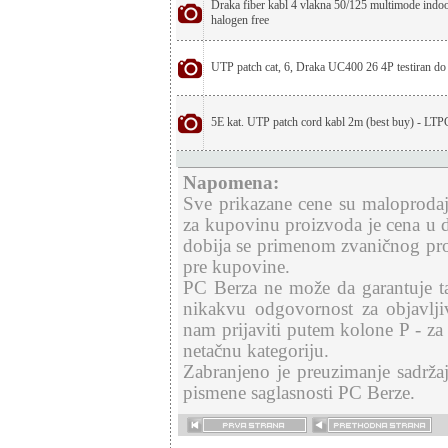
Draka fiber kabl 4 vlakna 50/125 multimode indo
halogen free
UTP patch cat, 6, Draka UC400 26 4P testiran 
5E kat. UTP patch cord kabl 2m (best buy) - L
Napomena:
Sve prikazane cene su maloproda
za kupovinu proizvoda je cena u d
dobija se primenom zvaničnog pr
pre kupovine.
PC Berza ne može da garantuje ta
nikakvu odgovornost za objavlji
nam prijaviti putem kolone P - za
netačnu kategoriju.
Zabranjeno je preuzimanje sadržaj
pismene saglasnosti PC Berze.