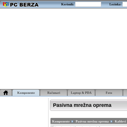
Korisnik:
Lozinka:
Komponente
Računari
Laptop & PDA
Foto
Pasivna mrežna oprema
Komponente
Pasivna mrežna oprema
Kablovi