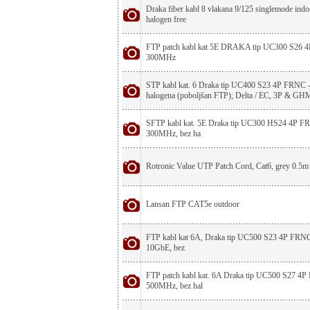
Draka fiber kabl 8 vlakana 9/125 singlemode indo
halogen free
FTP patch kabl kat 5E DRAKA tip UC300 S26 4
300MHz
STP kabl kat. 6 Draka tip UC400 S23 4P FRNC -
halogena (poboljšan FTP); Delta / EC, 3P & GHM
SFTP kabl kat. 5E Draka tip UC300 HS24 4P FR
300MHz, bez ha
Rotronic Value UTP Patch Cord, Cat6, grey 0.5m
Lansan FTP CAT5e outdoor
FTP kabl kat 6A, Draka tip UC500 S23 4P FRNC 
10GbE, bez
FTP patch kabl kat. 6A Draka tip UC500 S27 4P 
500MHz, bez hal