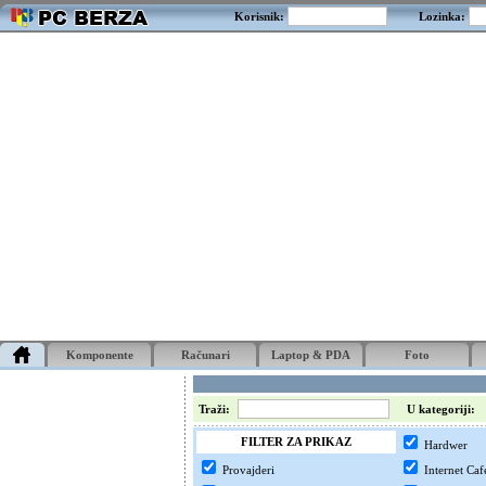
Korisnik:
Lozinka:
Komponente
Računari
Laptop & PDA
Foto
Traži:
U kategoriji:
FILTER ZA PRIKAZ
Hardwer
Provajderi
Internet Caf