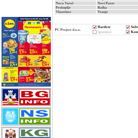
Nova Varoš
Novi Pazar
Prokuplje
Raška
Vlasotince
Vranje
Hardver
Soft
PC Project d.o.o.
Igraonica
Kons