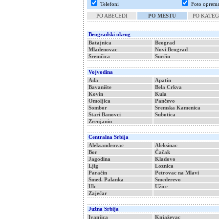
Telefoni
Foto oprem
PO ABECEDI
PO MESTU
PO KATEG
Beogradski okrug
Batajnica
Beograd
Mladenovac
Novi Beograd
Sremčica
Surčin
Vojvodina
Ada
Apatin
Bavanište
Bela Crkva
Kovin
Kula
Omoljica
Pančevo
Sombor
Sremska Kamenica
Stari Banovci
Subotica
Zrenjanin
Centralna Srbija
Aleksandrovac
Aleksinac
Bor
Čačak
Jagodina
Kladovo
Ljig
Loznica
Paraćin
Petrovac na Mlavi
Smed. Palanka
Smederevo
Ub
Užice
Zaječar
Južna Srbija
Ivanjica
Knjaževac