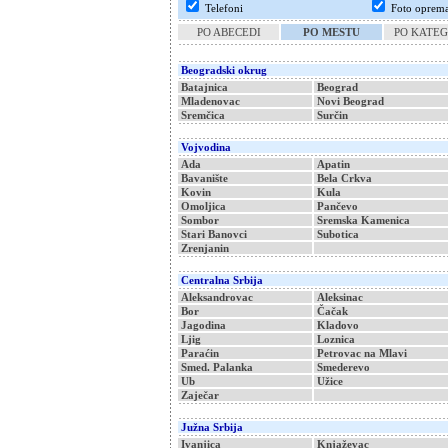
Telefoni
Foto oprem
PO ABECEDI
PO MESTU
PO KATEG
Beogradski okrug
Batajnica
Beograd
Mladenovac
Novi Beograd
Sremčica
Surčin
Vojvodina
Ada
Apatin
Bavanište
Bela Crkva
Kovin
Kula
Omoljica
Pančevo
Sombor
Sremska Kamenica
Stari Banovci
Subotica
Zrenjanin
Centralna Srbija
Aleksandrovac
Aleksinac
Bor
Čačak
Jagodina
Kladovo
Ljig
Loznica
Paraćin
Petrovac na Mlavi
Smed. Palanka
Smederevo
Ub
Užice
Zaječar
Južna Srbija
Ivanjica
Knjaževac