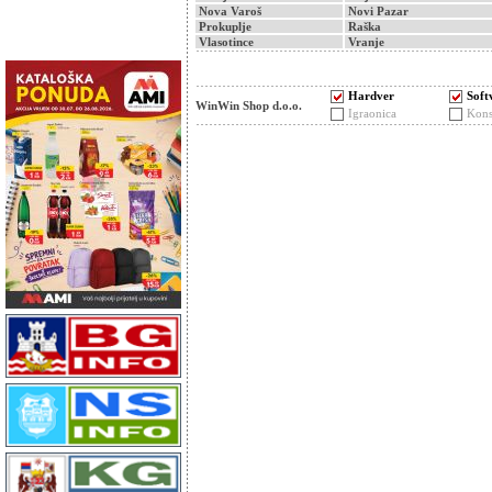
Nova Varoš
Novi Pazar
Prokuplje
Raška
Vlasotince
Vranje
Hardver
Soft
WinWin Shop d.o.o.
Igraonica
Kons