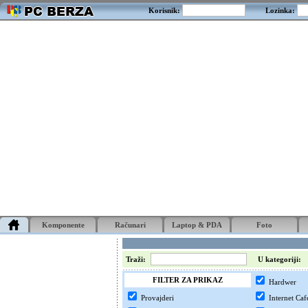
Korisnik:
Lozinka:
Komponente
Računari
Laptop & PDA
Foto
Traži:
U kategoriji:
FILTER ZA PRIKAZ
Hardwer
Provajderi
Internet Caf