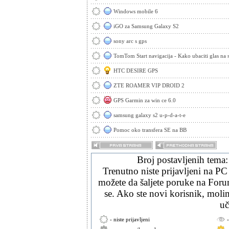
Windows mobile 6
iGO za Samsung Galaxy S2
sony arc s gps
TomTom Start navigacija - Kako ubaciti glas na
HTC DESIRE GPS
ZTE ROAMER VIP DROID 2
GPS Garmin za win ce 6.0
samsung galaxy s2 u-p-d-a-t-e
Pomoc oko transfera SE na BB
Broj postavljenih tema
Trenutno niste prijavljeni na PC
možete da šaljete poruke na Forum
se. Ako ste novi korisnik, mol
uč
- niste prijavljeni