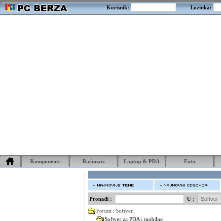
Korisnik:
Lozinka:
Komponente
Računari
Laptop & PDA
Foto
Pronađi :
U :
Forum
:
Softver
Softver za PDA i mobilne