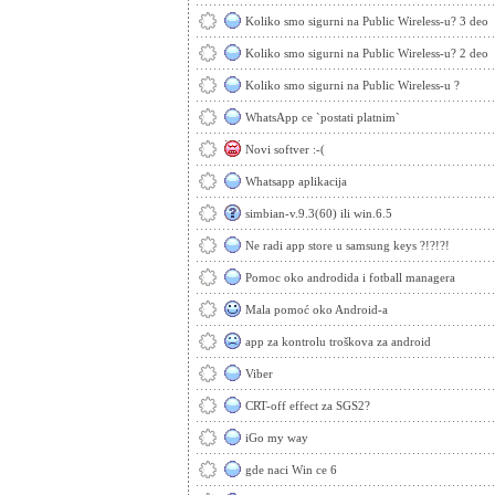
Koliko smo sigurni na Public Wireless-u? 3 deo
Koliko smo sigurni na Public Wireless-u? 2 deo
Koliko smo sigurni na Public Wireless-u ?
WhatsApp ce `postati platnim`
Novi softver :-(
Whatsapp aplikacija
simbian-v.9.3(60) ili win.6.5
Ne radi app store u samsung keys ?!?!?!
Pomoc oko androdida i fotball managera
Mala pomoć oko Android-a
app za kontrolu troškova za android
Viber
CRT-off effect za SGS2?
iGo my way
gde naci Win ce 6