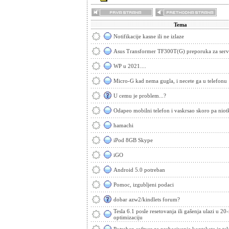
Tema
Notifikacije kasne ili ne izlaze
Asus Transformer TF300T(G) preporuka za serv
WP u 2021....
Micro-G kad nema gugla, i necete ga u telefonu
U cemu je problem...?
Odapeo mobilni telefon i vaskrsao skoro pa nio
hamachi
iPod 8GB Skype
iGO
Android 5.0 potreban
Pomoc, izgubljeni podaci
dobar azw2/kindlets forum?
Tesla 6.1 posle resetovanja ili gašenja ulazi u 2
optimizaciju