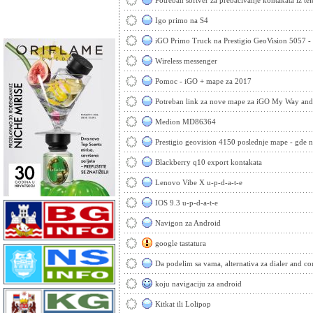
Potreban softver za prebacivanje kontakata iz tel
Igo primo na S4
iGO Primo Truck na Prestigio GeoVision 5057 
Wireless messenger
Pomoc - iGO + mape za 2017
Potreban link za nove mape za iGO My Way and
Medion MD86364
Prestigio geovision 4150 poslednje mape - gde n
Blackberry q10 export kontakata
Lenovo Vibe X u-p-d-a-t-e
IOS 9.3 u-p-d-a-t-e
Navigon za Android
google tastatura
Da podelim sa vama, alternativa za dialer and con
koju navigaciju za android
Kitkat ili Lolipop