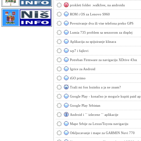
prokleti folder .walkfree, na androidu
ROM i OS za Lenovo S960
Povezivanje dva ili vise telefona preko GPS
Lumia 735 problem sa senzorom za displej
Aplikacija za spijuiranje klinaca
wp7 i fajlovi
Potreban Firmware za navigaciju XDrive 43sx
Igrice za Android
iGO primo
Traži mi fon lozinku a ja ne znam?
Google Play - konačno je moguće kupiti paid apli
Google Play Srbistan
Android i `` izlecene `` aplikacije
Mape Srbije za Lexus/Toyota navigaciju
Otkljucavanje i mape za GARMIN Nuvi 770