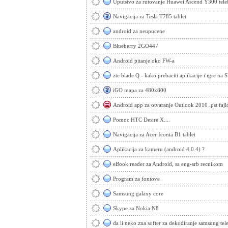
Uputstvo za rutovanje Huawei Ascend Y300 tele
Navigacija za Tesla T785 tablet
android za neupucene
Blueberry 2GO447
Android pitanje oko FW-a
zte blade Q - kako prebaciti aplikacije i igre na 
iGO mapa za 480x800
Android app za otvaranje Outlook 2010 .pst fajl
Pomoc HTC Desire X....
Navigacija za Acer Iconia B1 tablet
Aplikacija za kameru (android 4.0.4) ?
eBook reader za Android, sa eng-srb recnikom
Program za fontove
Samsung galaxy core
Skype za Nokia N8
da li neko zna softer za dekodiranje samsung tel