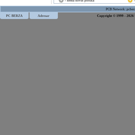
- nema novih poruka
PCB Network:
pcber
PC BERZA
Adresar
Copyright © 1999 - 2026