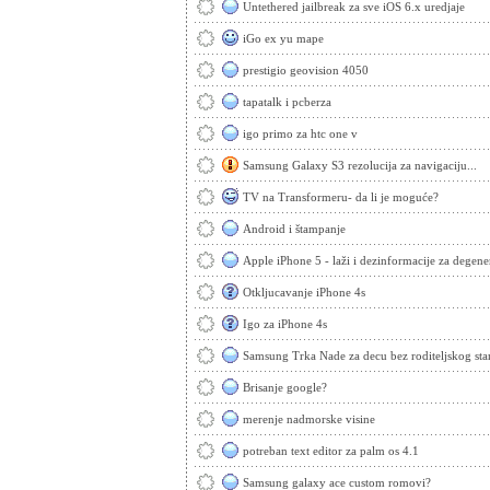
Untethered jailbreak za sve iOS 6.x uredjaje
iGo ex yu mape
prestigio geovision 4050
tapatalk i pcberza
igo primo za htc one v
Samsung Galaxy S3 rezolucija za navigaciju...
TV na Transformeru- da li je moguće?
Android i štampanje
Apple iPhone 5 - laži i dezinformacije za degene
Otkljucavanje iPhone 4s
Igo za iPhone 4s
Samsung Trka Nade za decu bez roditeljskog star
Brisanje google?
merenje nadmorske visine
potreban text editor za palm os 4.1
Samsung galaxy ace custom romovi?