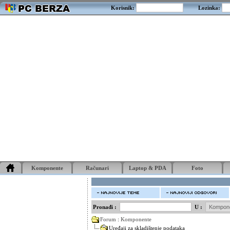
Korisnik:
Lozinka:
Komponente
Računari
Laptop & PDA
Foto
Pronađi :
U :
Forum
:
Komponente
Uređaji za skladištenje podataka