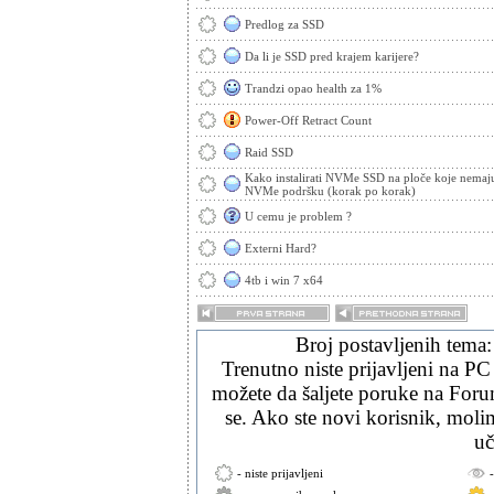
Predlog za SSD
Da li je SSD pred krajem karijere?
Trandzi opao health za 1%
Power-Off Retract Count
Raid SSD
Kako instalirati NVMe SSD na ploče koje nemaju 
NVMe podršku (korak po korak)
U cemu je problem ?
Externi Hard?
4tb i win 7 x64
Broj postavljenih tema
Trenutno niste prijavljeni na PC
možete da šaljete poruke na Forum
se. Ako ste novi korisnik, mol
uč
- niste prijavljeni