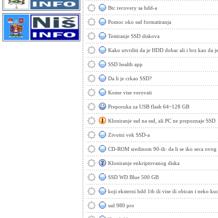
Btc recovery sa hdd-a
Pomoc oko ssd formatiranja
Testiranje SSD diskova
Kako utvrditi da je HDD dobar ali i brz kao da je
SSD health app
Da li je crkao SSD?
Kome vise verovati
Preporuka za USB flash 64~128 GB
Kloniranje ssd na ssd, ali PC ne prepoznaje SSD
Zivotni vek SSD-a
CD-ROM sredinom 90-ih: da li se iko seca ovog
Kloniranje enkriptovanog diska
SSD WD Blue 500 GB
koji eksterni hdd 1tb ili vise ili obican i neko kuc
ssd 980 pro