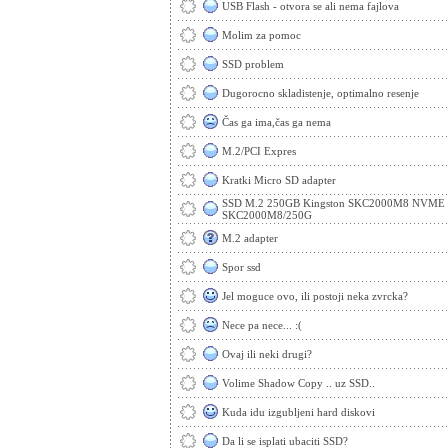
USB Flash - otvora se ali nema fajlova
Molim za pomoc
SSD problem
Dugorocno skladistenje, optimalno resenje
Čas ga ima,čas ga nema
M.2/PCI Expres
Kratki Micro SD adapter
SSD M.2 250GB Kingston SKC2000M8 NVME 
SKC2000M8/250G
M.2 adapter
Spor ssd
Jel moguce ovo, ili postoji neka zvrcka?
Nece pa nece... :(
Ovaj ili neki drugi?
Volime Shadow Copy .. uz SSD..
Kuda idu izgubljeni hard diskovi
Da li se isplati ubaciti SSD?