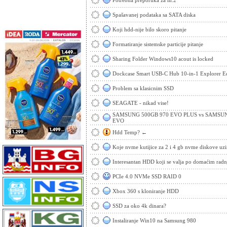
Potrebna preporuka za m.2
Spašavanej podataka sa SATA diska
Koji hdd-nije bilo skoro pitanje
Formatiranje sistemske particije pitanje
Sharing Folder Windows10 acout is locked
Dockcase Smart USB-C Hub 10-in-1 Explorer Ed
Problem sa klasicnim SSD
SEAGATE - nikad vise!
SAMSUNG 500GB 970 EVO PLUS vs SAMSUN
EVO
Hdd Temp? ←
Koje nvme kutijice za 2 i 4 gb nvme diskove uzi
Interesantan HDD koji se valja po domaćim rad
PCIe 4.0 NVMe SSD RAID 0
Xbox 360 s kloniranje HDD
SSD za oko 4k dinara?
Instaliranje Win10 na Samsung 980