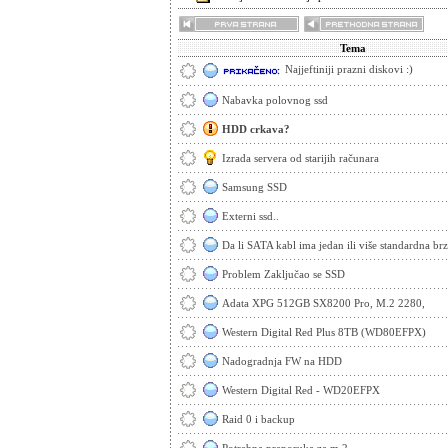
Tema
Najjeftiniji prazni diskovi :)
Nabavka polovnog ssd
HDD crkava?
Izrada servera od starijih računara
Samsung SSD
Externi ssd..
Da li SATA kabl ima jedan ili više standardna br
Problem Zaključao se SSD
Adata XPG 512GB SX8200 Pro, M.2 2280,
Western Digital Red Plus 8TB (WD80EFPX)
Nadogradnja FW na HDD
Western Digital Red - WD20EFPX
Raid 0 i backup