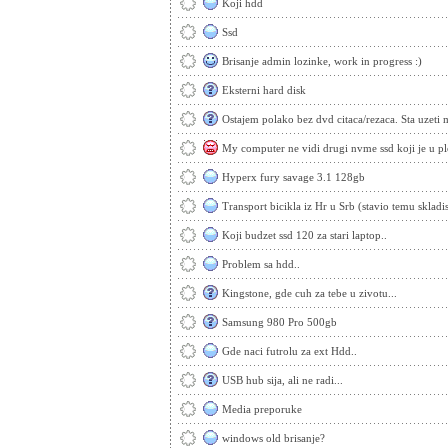
Koji hdd
Ssd
Brisanje admin lozinke, work in progress :)
Eksterni hard disk
Ostajem polako bez dvd citaca/rezaca. Sta uzeti
My computer ne vidi drugi nvme ssd koji je u pl
Hyperx fury savage 3.1 128gb
Transport bicikla iz Hr u Srb (stavio temu skladis
Koji budzet ssd 120 za stari laptop..
Problem sa hdd..
Kingstone, gde cuh za tebe u zivotu...
Samsung 980 Pro 500gb
Gde naci futrolu za ext Hdd..
USB hub sija, ali ne radi...
Media preporuke
windows old brisanje?