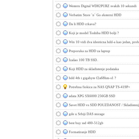
Western Digital WD82PURZ svakih 10 sekundi
Verbatim Store `n` Go eksterni HDD
Da li HDD crkava?
Koji je model Toshiba HDD bolji ?
Win 10 vidi dva identicna hdd-a kao jedan, pro
Preporuka za HDD za laptop
Izašao 100 TB SSD.
Koji HDD za skladistenje podataka
hdd 4tb i gigabyte f2a68hm-s1 ?
Potrebna fiokica za NAS QNAP TS-419P+
adata XPG SX6000 256GB SSD
Savet HDD vs SDD POUZDANOST / Skladistenj
gde u Srbiji DAS storage
best buy ssd 480-512gb
Formatiranje HDD