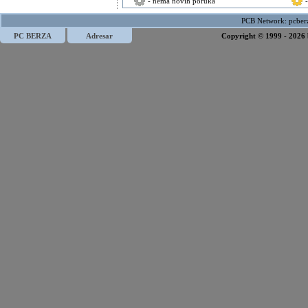
- nema novih poruka
PCB Network:
pcber
PC BERZA
Adresar
Copyright © 1999 - 2026